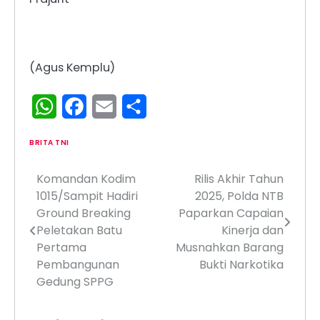
(Agus Kemplu)
WhatsApp
Facebook
Email
Share
BRITA TNI
Komandan Kodim
Rilis Akhir Tahun
Navigasi
1015/Sampit Hadiri
2025, Polda NTB
pos
Ground Breaking
Paparkan Capaian
Peletakan Batu
Kinerja dan
Pertama
Musnahkan Barang
Pembangunan
Bukti Narkotika
Gedung SPPG