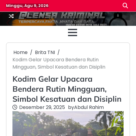
Skip
Minggu, Agu 9, 2026
to
content
Beranda
Reda
Home
Brita TNI
Kodim Gelar Upacara Bendera Rutin
Mingguan, Simbol Kesatuan dan Disiplin
Kodim Gelar Upacara
Bendera Rutin Mingguan,
Simbol Kesatuan dan Disiplin
Desember 29, 2025
by
Abdul Rahim