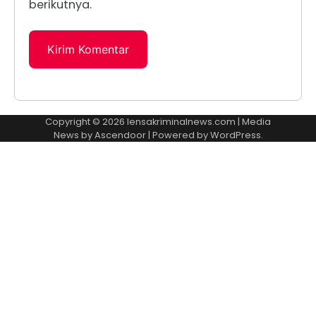
berikutnya.
Copyright © 2026
lensakriminalnews.com
| Media
News by
Ascendoor
| Powered by
WordPress
.