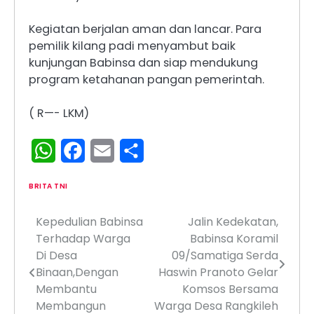
Kegiatan berjalan aman dan lancar. Para
pemilik kilang padi menyambut baik
kunjungan Babinsa dan siap mendukung
program ketahanan pangan pemerintah.
( R—- LKM)
WhatsApp
Facebook
Email
Share
BRITA TNI
Kepedulian Babinsa
Jalin Kedekatan,
Navigasi
Terhadap Warga
Babinsa Koramil
pos
Di Desa
09/Samatiga Serda
Binaan,Dengan
Haswin Pranoto Gelar
Membantu
Komsos Bersama
Membangun
Warga Desa Rangkileh