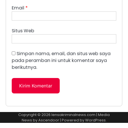
Email
*
Situs Web
Simpan nama, email, dan situs web saya
pada peramban ini untuk komentar saya
berikutnya.
Copyright © 2026
lensakriminalnews.com
| Media
News by
Ascendoor
| Powered by
WordPress
.