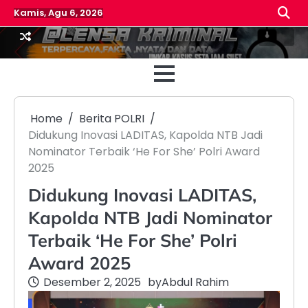
Skip
Kamis, Agu 6, 2026
to
content
Beranda
Reda
Home
Berita POLRI
Didukung Inovasi LADITAS, Kapolda NTB Jadi
Nominator Terbaik ‘He For She’ Polri Award
2025
Didukung Inovasi LADITAS,
Kapolda NTB Jadi Nominator
Terbaik ‘He For She’ Polri
Award 2025
Desember 2, 2025
by
Abdul Rahim