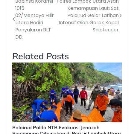
Babinsa Koramil
Polres Lombok Utara Asah
Navigasi
1015-
Kemampuan Laut: Sat
pos
02/Mentaya Hilir
Polairud Gelar Latihan
Utara Hadiri
Intensif Olah Gerak Kapal
Penyaluran BLT
Shiptender
DD.
Related Posts
Polairud Polda NTB Evakuasi Jenazah
Perempuan Ditemukan di Pesisir Lombok Utara