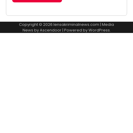
Copyright © 2026
lensakriminalnews.com
| Media
News by
Ascendoor
| Powered by
WordPress
.