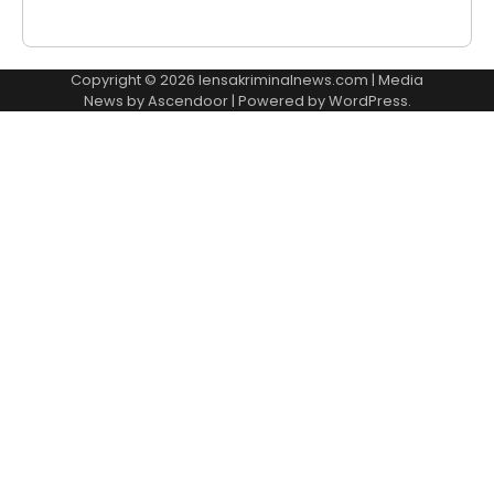
Copyright © 2026
lensakriminalnews.com
| Media
News by
Ascendoor
| Powered by
WordPress
.