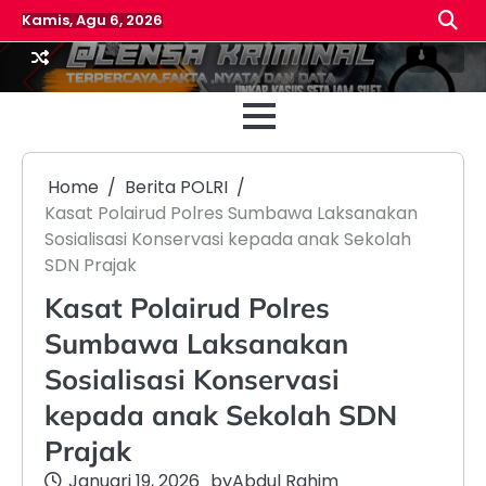
Skip
Kamis, Agu 6, 2026
to
content
Beranda
Reda
Home
Berita POLRI
Kasat Polairud Polres Sumbawa Laksanakan
Sosialisasi Konservasi kepada anak Sekolah
SDN Prajak
Kasat Polairud Polres
Sumbawa Laksanakan
Sosialisasi Konservasi
kepada anak Sekolah SDN
Prajak
Januari 19, 2026
by
Abdul Rahim