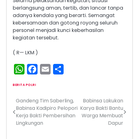
Selama pelaksanaan kegiatan, situasi
berlangsung aman, tertib, dan lancar tanpa
adanya kendala yang berarti. Semangat
kebersamaan dan gotong royong seluruh
personel menjadi kunci keberhasilan
kegiatan tersebut.
( R— LKM )
WhatsApp
Facebook
Email
Share
BERITA POLRI
Gandeng Tim Saberling,
Babinsa Lakukan
Navigasi
Babinsa Kadipiro Pelopori
Karya Bakti Bantu
pos
Kerja Bakti Pembersihan
Warga Membuat
Lingkungan
Dapur