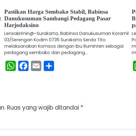
Pastikan Harga Sembako Stabil, Babinsa
P
t
Danukusuman Sambangi Pedagang Pasar
B
Harjodaksino
p
Lensakrimin@–Surakarta, Babinsa Danukusuman Koramil
L
03/Serengan Kodim 0735 Surakarta Serda Tito
P
melaksanakan Komsos dengan Ibu Ruminten sebagai
m
pedagang sembako dan pedagang…
m
WhatsApp
Facebook
Email
Share
n.
Ruas yang wajib ditandai
*