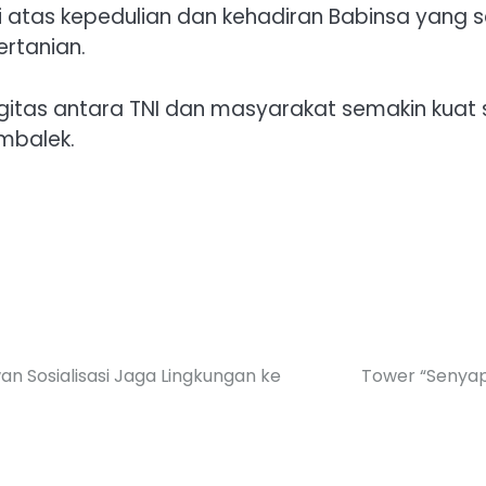
tas kepedulian dan kehadiran Babinsa yang s
rtanian.
nergitas antara TNI dan masyarakat semakin k
mbalek.
n Sosialisasi Jaga Lingkungan ke
Tower “Senyap