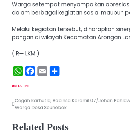
Warga setempat menyampaikan apresiasi a
dalam berbagai kegiatan sosial maupun pe
Melalui kegiatan tersebut, diharapkan si
pangan di wilayah Kecamatan Arongan La
( R— LKM )
WhatsApp
Facebook
Email
Share
BRITA TNI
Cegah Karhutla, Babinsa Koramil 07/Johan Pahlawa
Navigasi
Warga Desa Seunebok
pos
Related Posts