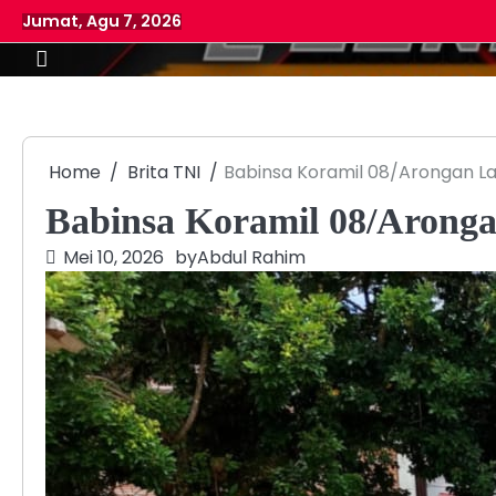
Skip
Jumat, Agu 7, 2026
to
content
Home
Brita TNI
Babinsa Koramil 08/Arongan L
Babinsa Koramil 08/Arong
Mei 10, 2026
by
Abdul Rahim