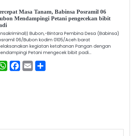
ercepat Masa Tanam, Babinsa Posramil 06
ubon Mendampingi Petani pengecekan bibit
adi
ensakriminal|| Bubon,-Bintara Pembina Desa (Babinsa)
osramil 06/Bubon kodim 0105/Aceh barat
elaksanakan kegiatan ketahanan Pangan dengan
endampingi Petani mengecek bibit padi…
WhatsApp
Facebook
Email
Share