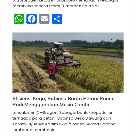
0725/Sragen Letda Inf Suprapto menghadiri sekaligus
membuka secara resmi Turnamen Bola Voli…
WhatsApp
Facebook
Email
Share
Efisiensi Kerja, Babinsa Bantu Petani Panen
Padi Menggunakan Mesin Combi
Lensakrimin@—Sragen, Sebagai bentuk kepedulian
terhadap para petani, Babinsa Desa Dawung dari
Koramil 11/Jenar Kodim 0725/Sragen Serma Hariono
turut serta membantu…