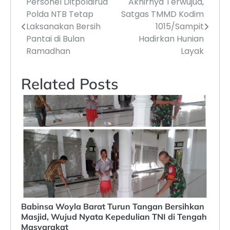
Personel Ditpolairud
Akhirnya Terwujud,
Navigasi
Polda NTB Tetap
Satgas TMMD Kodim
pos
Laksanakan Bersih
1015/Sampit
Pantai di Bulan
Hadirkan Hunian
Ramadhan
Layak
Related Posts
‎Babinsa Woyla Barat Turun Tangan Bersihkan
Masjid, Wujud Nyata Kepedulian TNI di Tengah
Masyarakat