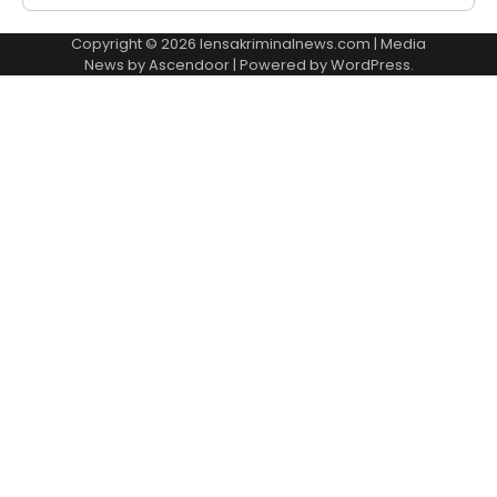
Copyright © 2026
lensakriminalnews.com
| Media
News by
Ascendoor
| Powered by
WordPress
.