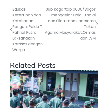
Edukasi
Sub Kogartap 0606/Bogor
Navigasi
Ketertiban dan
menggelar Halal Bihalal
pos
Ketahanan
dan Silaturahmi bersama
Pangan, Pelda T.
Tokoh
Fahrial Putra
Agama,Masyarakat,Ormas
Laksanakan
dan LSM
Komsos dengan
Warga
Related Posts