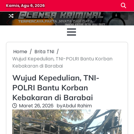
Skip
Kamis, Agu 6, 2026
to
content
Beranda
Reda
Home
Brita TNI
Wujud Kepedulian, TNI-POLRI Bantu Korban
Kebakaran di Barabai
Wujud Kepedulian, TNI-
POLRI Bantu Korban
Kebakaran di Barabai
Maret 26, 2026
by
Abdul Rahim