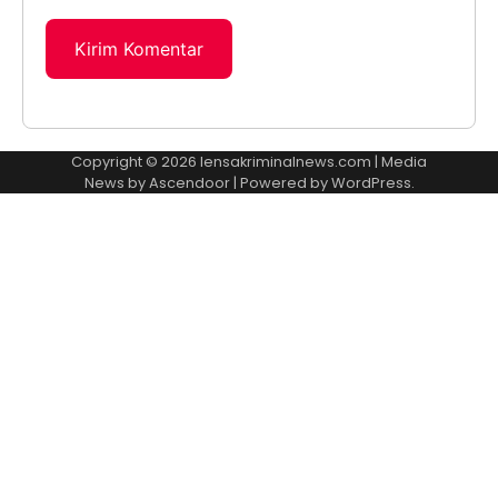
Copyright © 2026
lensakriminalnews.com
| Media
News by
Ascendoor
| Powered by
WordPress
.