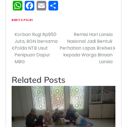
WhatsApp
Facebook
Email
Share
BERITA POLRI
Korban Rugi Rp950
Remisi Hari Lansia
Navigasi
Juta, BGN bersama
Nasional Jadi Bentuk
pos
Polda NTB Usut
Perhatian Lapas Brebes
Penipuan Dapur
kepada Warga Binaan
MBG
Lansia
Related Posts