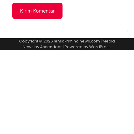
Copyright © 2026
lensakriminalnews.com
| Media
News by
Ascendoor
| Powered by
WordPress
.