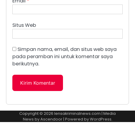
Email
*
Situs Web
Simpan nama, email, dan situs web saya
pada peramban ini untuk komentar saya
berikutnya.
Copyright © 2026
lensakriminalnews.com
| Media
News by
Ascendoor
| Powered by
WordPress
.