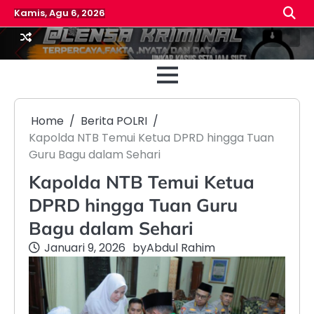
Skip
Kamis, Agu 6, 2026
to
content
Beranda
Reda
Home
Berita POLRI
Kapolda NTB Temui Ketua DPRD hingga Tuan
Guru Bagu dalam Sehari
Kapolda NTB Temui Ketua
DPRD hingga Tuan Guru
Bagu dalam Sehari
Januari 9, 2026
by
Abdul Rahim