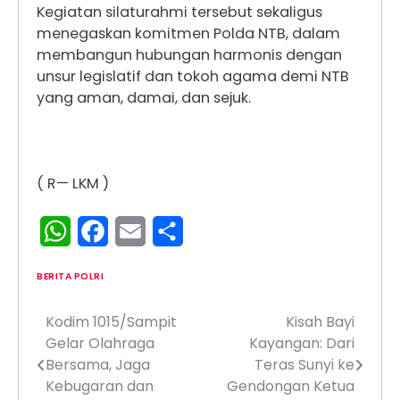
Kegiatan silaturahmi tersebut sekaligus
menegaskan komitmen Polda NTB, dalam
membangun hubungan harmonis dengan
unsur legislatif dan tokoh agama demi NTB
yang aman, damai, dan sejuk.
( R— LKM )
WhatsApp
Facebook
Email
Share
BERITA POLRI
Kodim 1015/Sampit
Kisah Bayi
Navigasi
Gelar Olahraga
Kayangan: Dari
pos
Bersama, Jaga
Teras Sunyi ke
Kebugaran dan
Gendongan Ketua