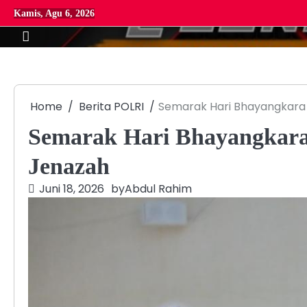
Skip
Kamis, Agu 6, 2026
to
content
Home
Berita POLRI
Semarak Hari Bhayangkara
Semarak Hari Bhayangkara
Jenazah
Juni 18, 2026
by
Abdul Rahim