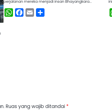
perjalanan mereka menjadi insan Bhayangkara…
i
WhatsApp
Facebook
Email
Share
h
n.
Ruas yang wajib ditandai
*