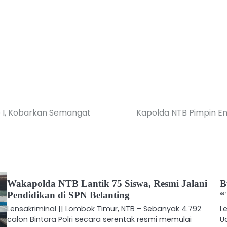
p I, Kobarkan Semangat
Kapolda NTB Pimpin Ent
Wakapolda NTB Lantik 75 Siswa, Resmi Jalani
B
Pendidikan di SPN Belanting
“
Lensakriminal || Lombok Timur, NTB – Sebanyak 4.792
L
calon Bintara Polri secara serentak resmi memulai
U