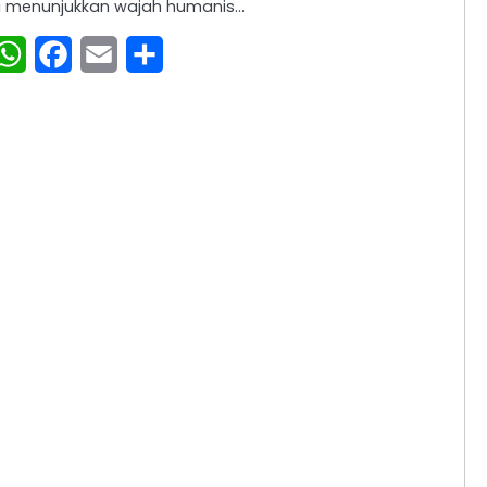
ni menunjukkan wajah humanis…
WhatsApp
Facebook
Email
Share