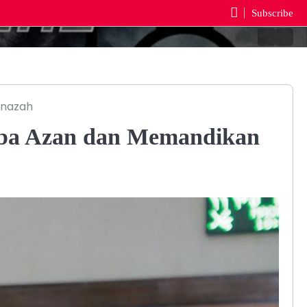
Subscribe
Berand
Reda
enazah
mba Azan dan Memandikan