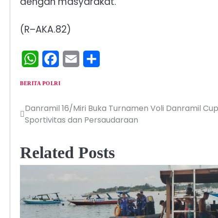
dengan masyarakat.
(R–AKA.82)
WhatsApp
Facebook
Email
Share
BERITA POLRI
Danramil 16/Miri Buka Turnamen Voli Danramil Cu
Navigasi
Sportivitas dan Persaudaraan
pos
Related Posts