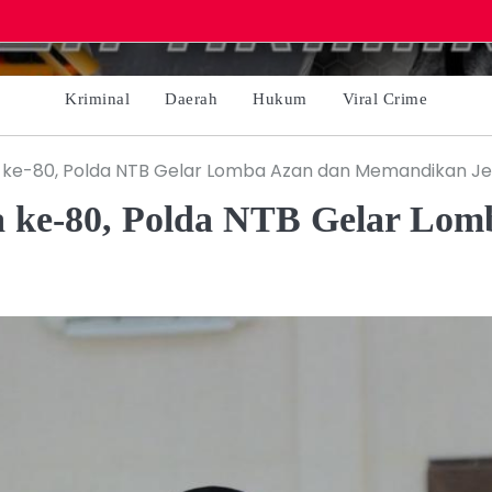
Kriminal
Daerah
Hukum
Viral Crime
 ke-80, Polda NTB Gelar Lomba Azan dan Memandikan J
 ke-80, Polda NTB Gelar Lo