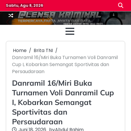
Skip
Sabtu, Agu 8, 2026
to
content
Beranda
Reda
Home
Brita TNI
Danramil 16/Miri Buka Turnamen Voli Danramil
Cup I, Kobarkan Semangat Sportivitas dan
Persaudaraan
Danramil 16/Miri Buka
Turnamen Voli Danramil Cup
I, Kobarkan Semangat
Sportivitas dan
Persaudaraan
Juni 18, 2026
by
Abdul Rahim