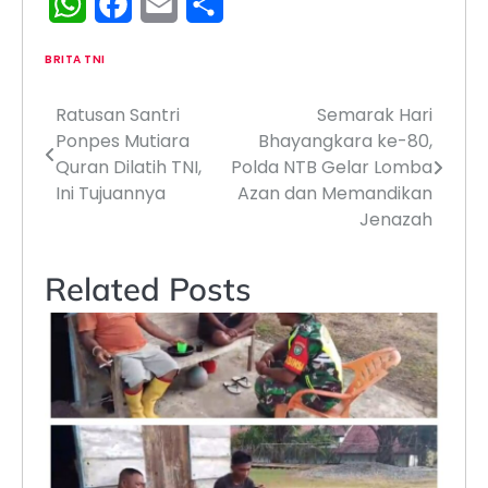
WhatsApp
Facebook
Email
Share
BRITA TNI
Ratusan Santri
Semarak Hari
Navigasi
Ponpes Mutiara
Bhayangkara ke-80,
pos
Quran Dilatih TNI,
Polda NTB Gelar Lomba
Ini Tujuannya
Azan dan Memandikan
Jenazah
Related Posts