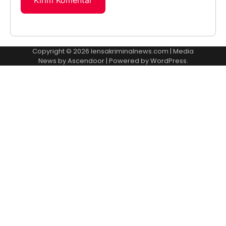
Copyright © 2026
lensakriminalnews.com
| Media
News by
Ascendoor
| Powered by
WordPress
.