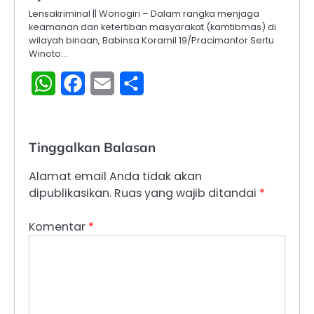
Lensakriminal || Wonogiri – Dalam rangka menjaga
keamanan dan ketertiban masyarakat (kamtibmas) di
wilayah binaan, Babinsa Koramil 19/Pracimantor Sertu
Winoto…
WhatsApp
Facebook
Email
Share
Tinggalkan Balasan
Alamat email Anda tidak akan
dipublikasikan.
Ruas yang wajib ditandai
*
Komentar
*