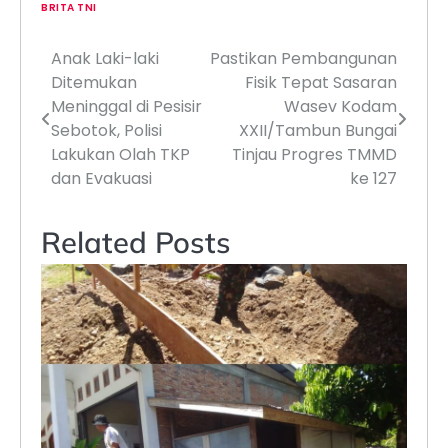
BRITA TNI
Anak Laki-laki
Pastikan Pembangunan
Navigasi
Ditemukan
Fisik Tepat Sasaran
pos
Meninggal di Pesisir
Wasev Kodam
Sebotok, Polisi
XXII/Tambun Bungai
Lakukan Olah TKP
Tinjau Progres TMMD
dan Evakuasi
ke 127
Related Posts