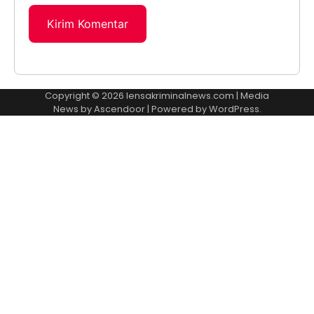
Copyright © 2026
lensakriminalnews.com
| Media
News by
Ascendoor
| Powered by
WordPress
.