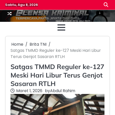
Skip
Sabtu, Agu 8, 2026
to
content
Beranda
Reda
Home
Brita TNI
Satgas TMMD Reguler ke-127 Meski Hari Libur
Terus Genjot Sasaran RTLH
Satgas TMMD Reguler ke-127
Meski Hari Libur Terus Genjot
Sasaran RTLH
Maret 1, 2026
by
Abdul Rahim