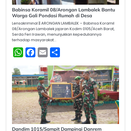
Babinsa Koramil 08/Arongan Lambalek Bantu
Warga Gali Pondasi Rumah di Desa
Lensakriminal || ARONGAN LAMBALEK – Babinsa Koramil
08/Arongan Lambalek jajaran Kodim 0105/Aceh Barat,
Serda Feri Irawan, menunjukkan kepeduliannya
terhadap masyarakat…
WhatsApp
Facebook
Email
Share
Dandim 1015/Sampit Dampingi Danrem