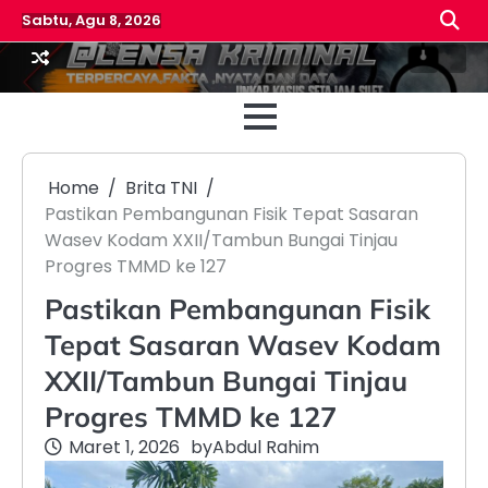
Skip
Sabtu, Agu 8, 2026
to
content
Beranda
Reda
Home
Brita TNI
Pastikan Pembangunan Fisik Tepat Sasaran
Wasev Kodam XXII/Tambun Bungai Tinjau
Progres TMMD ke 127
Pastikan Pembangunan Fisik
Tepat Sasaran Wasev Kodam
XXII/Tambun Bungai Tinjau
Progres TMMD ke 127
Maret 1, 2026
by
Abdul Rahim