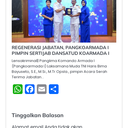
REGENERASI JABATAN, PANGKOARMADA I
PIMPIN SERTIJAB DANSATUD KOARMADA I
Lensakriminal|| Panglima Komando Armada I
(Pangkoarmada I) Laksamana Muda TNI Haris Bima
Bayuseto, S.E., M.Si., M.Tr.Opsla., pimpin Acara Serah
Terima Jabatan…
WhatsApp
Facebook
Email
Share
Tinggalkan Balasan
Alamat email Anda tidak akan