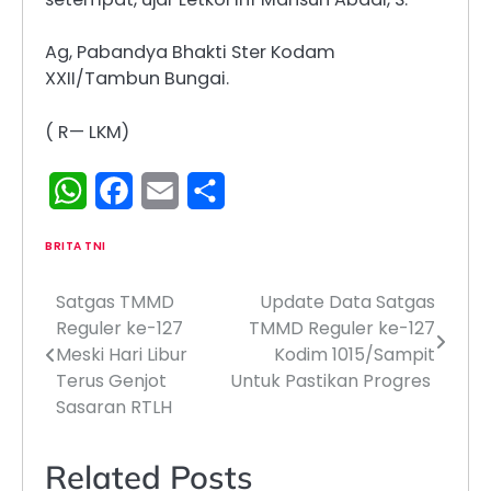
Ag, Pabandya Bhakti Ster Kodam
XXII/Tambun Bungai.
( R— LKM)
WhatsApp
Facebook
Email
Share
BRITA TNI
Satgas TMMD
Update Data Satgas
Navigasi
Reguler ke-127
TMMD Reguler ke-127
pos
Meski Hari Libur
Kodim 1015/Sampit
Terus Genjot
Untuk Pastikan Progres
Sasaran RTLH
Related Posts