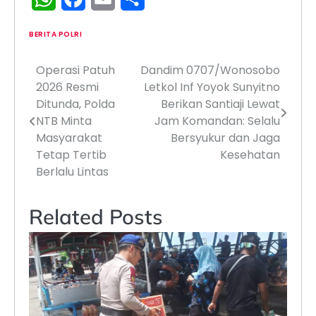
BERITA POLRI
Operasi Patuh
Dandim 0707/Wonosobo
Navigasi
2026 Resmi
Letkol Inf Yoyok Sunyitno
pos
Ditunda, Polda
Berikan Santiaji Lewat
NTB Minta
Jam Komandan: Selalu
Masyarakat
Bersyukur dan Jaga
Tetap Tertib
Kesehatan
Berlalu Lintas
Related Posts