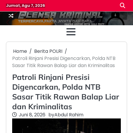
Skip
Jumat, Agu 7, 2026
to
content
Beranda
Reda
Home
Berita POLRI
Patroli Rinjani Presisi Digencarkan, Polda NTB
Sasar Titik Rawan Balap Liar dan Kriminalitas
Patroli Rinjani Presisi
Digencarkan, Polda NTB
Sasar Titik Rawan Balap Liar
dan Kriminalitas
Juni 8, 2026
by
Abdul Rahim