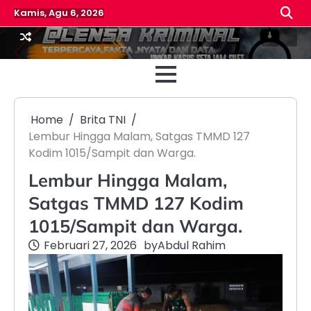
Skip
Kamis, Agu 6, 2026
to
content
Beranda
Reda
Home
Brita TNI
Lembur Hingga Malam, Satgas TMMD 127
Kodim 1015/Sampit dan Warga.
Lembur Hingga Malam,
Satgas TMMD 127 Kodim
1015/Sampit dan Warga.
Februari 27, 2026
by
Abdul Rahim