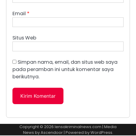
Email
*
Situs Web
Simpan nama, email, dan situs web saya
pada peramban ini untuk komentar saya
berikutnya.
Copyright © 2026
lensakriminalnews.com
| Media
News by
Ascendoor
| Powered by
WordPress
.