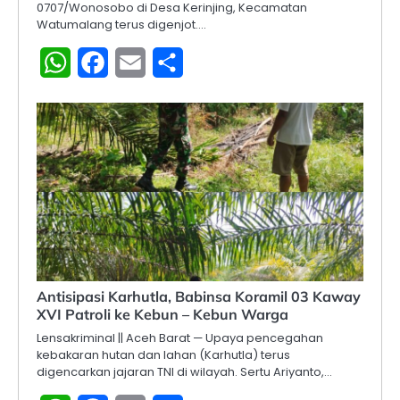
0707/Wonosobo di Desa Kerinjing, Kecamatan
Watumalang terus digenjot.…
WhatsApp
Facebook
Email
Share
Antisipasi Karhutla, Babinsa Koramil 03 Kaway
XVI Patroli ke Kebun – Kebun Warga
Lensakriminal || Aceh Barat — Upaya pencegahan
kebakaran hutan dan lahan (Karhutla) terus
digencarkan jajaran TNI di wilayah. Sertu Ariyanto,…