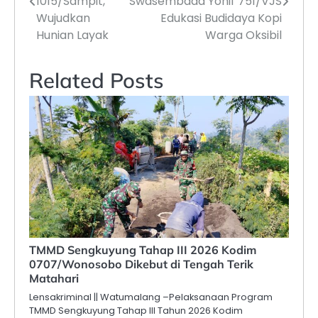
1015/Sampit,
Swasembada Yonif 751/VJS
Wujudkan
Edukasi Budidaya Kopi
Hunian Layak
Warga Oksibil
Related Posts
TMMD Sengkuyung Tahap III 2026 Kodim
0707/Wonosobo Dikebut di Tengah Terik
Matahari
Lensakriminal || Watumalang –Pelaksanaan Program
TMMD Sengkuyung Tahap III Tahun 2026 Kodim