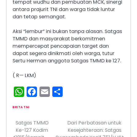
tempat wudhu dan pembuatan MCK, sinergi
antara prajurit TNI dan warga tidak luntur
dan tetap semangat.
Aksi “lembur” ini bukan tanpa alasan. Satgas
TMMD dan masyarakat berkomitmen
mempercepat pencapaian target dan
dapat segera dinikmati oleh warga, tutur
Sertu Herman anggota Satgas TMMD ke 127.
( R— LKM)
WhatsApp
Facebook
Email
Share
BRITA TNI
Satgas TMMD
Dari Perbatasan untuk
Navigasi
Ke-127 Kodim
Kesejahteraan: Satgas
pos