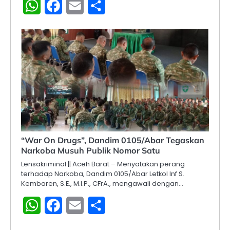
WhatsApp
Facebook
Email
Share
“War On Drugs”, Dandim 0105/Abar Tegaskan
Narkoba Musuh Publik Nomor Satu
Lensakriminal || Aceh Barat – Menyatakan perang
terhadap Narkoba, Dandim 0105/Abar Letkol Inf S.
Kembaren, S.E., M.I.P., CFrA., mengawali dengan…
WhatsApp
Facebook
Email
Share