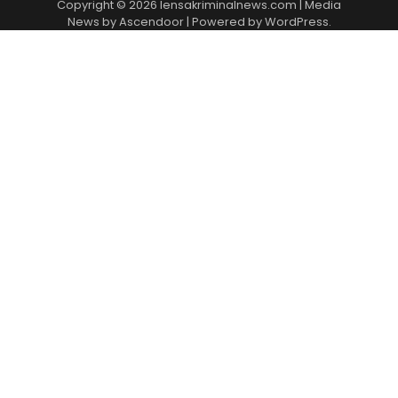
Copyright © 2026
lensakriminalnews.com
| Media
News by
Ascendoor
| Powered by
WordPress
.