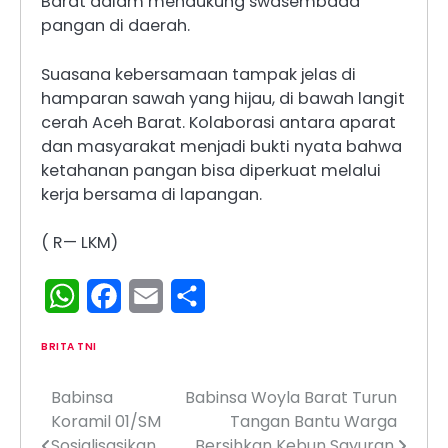
Barat dalam mendukung swasembada
pangan di daerah.
Suasana kebersamaan tampak jelas di
hamparan sawah yang hijau, di bawah langit
cerah Aceh Barat. Kolaborasi antara aparat
dan masyarakat menjadi bukti nyata bahwa
ketahanan pangan bisa diperkuat melalui
kerja bersama di lapangan.
( R— LKM)
WhatsApp
Facebook
Email
Share
BRITA TNI
Babinsa
‎Babinsa Woyla Barat Turun
Navigasi
Koramil 01/SM
Tangan Bantu Warga
pos
Sosialisasikan
Bersihkan Kebun Sayuran,