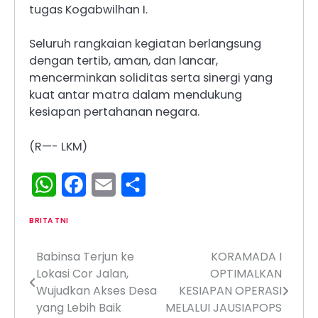
tugas Kogabwilhan I.
Seluruh rangkaian kegiatan berlangsung
dengan tertib, aman, dan lancar,
mencerminkan soliditas serta sinergi yang
kuat antar matra dalam mendukung
kesiapan pertahanan negara.
(R—- LKM)
WhatsApp
Facebook
Email
Share
BRITA TNI
Babinsa Terjun ke
KORAMADA I
Navigasi
Lokasi Cor Jalan,
OPTIMALKAN
pos
Wujudkan Akses Desa
KESIAPAN OPERASI
yang Lebih Baik
MELALUI JAUSIAPOPS