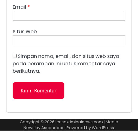
Email
*
Situs Web
Simpan nama, email, dan situs web saya
pada peramban ini untuk komentar saya
berikutnya.
Copyright © 2026
lensakriminalnews.com
| Media
News by
Ascendoor
| Powered by
WordPress
.