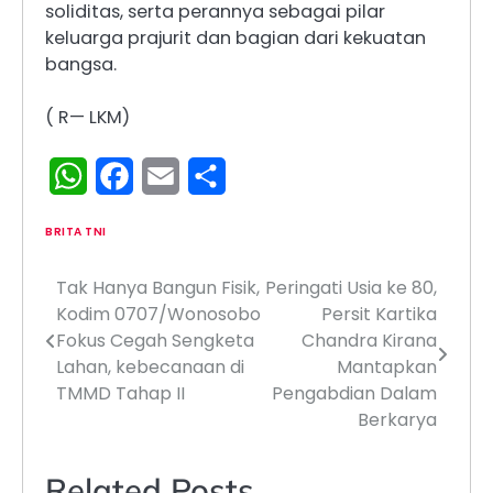
soliditas, serta perannya sebagai pilar
keluarga prajurit dan bagian dari kekuatan
bangsa.
( R— LKM)
WhatsApp
Facebook
Email
Share
BRITA TNI
Tak Hanya Bangun Fisik,
Peringati Usia ke 80,
Navigasi
Kodim 0707/Wonosobo
Persit Kartika
pos
Fokus Cegah Sengketa
Chandra Kirana
Lahan, kebecanaan di
Mantapkan
TMMD Tahap II
Pengabdian Dalam
Berkarya
Related Posts