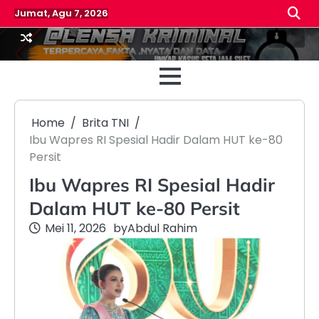
Skip
Jumat, Agu 7, 2026
to
content
Beranda
Reda
Home
Brita TNI
Ibu Wapres RI Spesial Hadir Dalam HUT ke-80
Persit
Ibu Wapres RI Spesial Hadir
Dalam HUT ke-80 Persit
Mei 11, 2026
by
Abdul Rahim