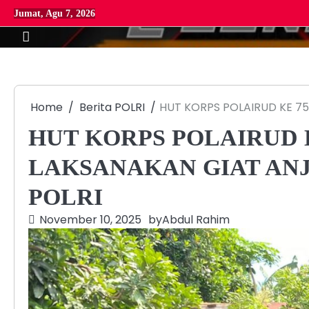
Skip
Jumat, Agu 7, 2026
to
content
Home
Berita POLRI
HUT KORPS POLAIRUD KE 7
HUT KORPS POLAIRUD 
LAKSANAKAN GIAT AN
POLRI
November 10, 2025
by
Abdul Rahim