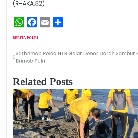
​(R–AKA.82)
WhatsApp
Facebook
Email
Share
BERITA POLRI
Satbrimob Polda NTB Gelar Donor Darah Sambut 
Navigasi
Brimob Polri
pos
Related Posts