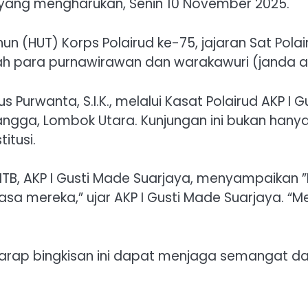
s yang mengharukan, Senin 10 November 2025.
un (HUT) Korps Polairud ke-75, jajaran Sat Po
h para purnawirawan dan warakawuri (janda a
 Purwanta, S.I.K., melalui ​Kasat Polairud AKP 
ga, Lombok Utara. Kunjungan ini bukan hanya 
itusi.
NTB, AKP I Gusti Made Suarjaya, menyampaikan ​
a mereka,” ujar AKP I Gusti Made Suarjaya. “M
rharap bingkisan ini dapat menjaga semangat da