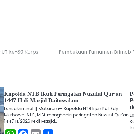
HUT ke-80 Korps
Pembukaan Turnamen Brimob Fu
Kapolda NTB Ikuti Peringatan Nuzulul Qur’an
P
1447 H di Masjid Baitussalam
P
d
Lensakriminal || Mataram— Kapolda NTB Irjen Pol. Edy
Murbowo, S.I.K., M.Si. menghadiri peringatan Nuzulul Qur’an
L
1447 H/2026 M di Masjid…
K
I