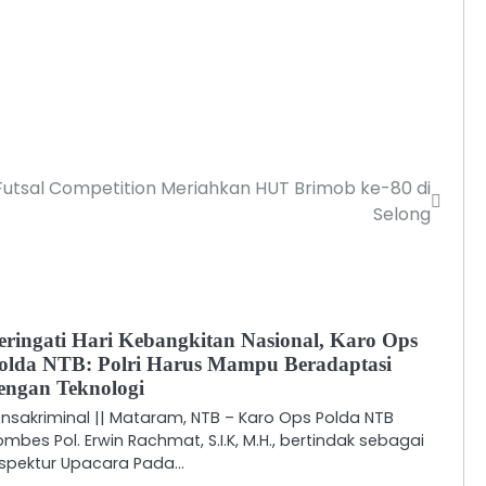
tsal Competition Meriahkan HUT Brimob ke-80 di
Selong
eringati Hari Kebangkitan Nasional, Karo Ops
olda NTB: Polri Harus Mampu Beradaptasi
engan Teknologi
ensakriminal || Mataram, NTB – Karo Ops Polda NTB
ombes Pol. Erwin Rachmat, S.I.K, M.H., bertindak sebagai
nspektur Upacara Pada…