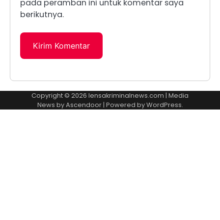
pada peramban ini untuk komentar saya
berikutnya.
Copyright © 2026
lensakriminalnews.com
| Media
News by
Ascendoor
| Powered by
WordPress
.