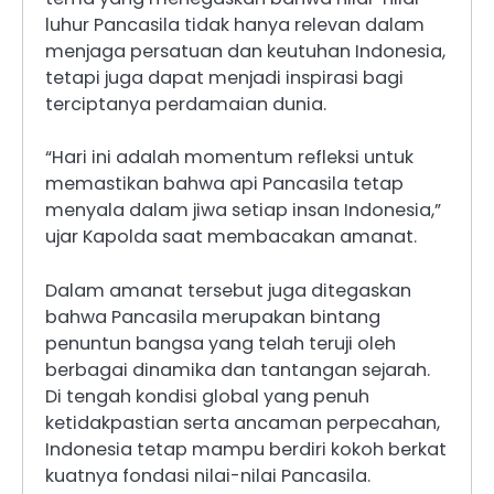
luhur Pancasila tidak hanya relevan dalam
menjaga persatuan dan keutuhan Indonesia,
tetapi juga dapat menjadi inspirasi bagi
terciptanya perdamaian dunia.
“Hari ini adalah momentum refleksi untuk
memastikan bahwa api Pancasila tetap
menyala dalam jiwa setiap insan Indonesia,”
ujar Kapolda saat membacakan amanat.
Dalam amanat tersebut juga ditegaskan
bahwa Pancasila merupakan bintang
penuntun bangsa yang telah teruji oleh
berbagai dinamika dan tantangan sejarah.
Di tengah kondisi global yang penuh
ketidakpastian serta ancaman perpecahan,
Indonesia tetap mampu berdiri kokoh berkat
kuatnya fondasi nilai-nilai Pancasila.