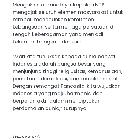
Mengakhiri amanatnya, Kapolda NTB
mengajak seluruh elemen masyarakat untuk
kembali meneguhkan komitmen
kebangsaan serta menjaga persatuan di
tengah keberagaman yang menjadi
kekuatan bangsa Indonesia.
“Mari kita tunjukkan kepada dunia bahwa
Indonesia adalah bangsa besar yang
menjunjung tinggi religiusitas, kemanusiaan,
persatuan, demokrasi, dan keadilan sosial.
Dengan semangat Pancasila, kita wujudkan
Indonesia yang maju, harmonis, dan
berperan aktif dalam menciptakan
perdamaian dunia,” tutupnya.
(R–AKA.82)