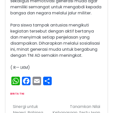
sekaligus memotivasi generasi muda agar
memiliki semangat untuk mengabdi kepada
bangsa dan negara melalui jalur militer.
Para siswa tampak antusias mengikuti
kegiatan tersebut dengan aktif bertanya
dan menyimak setiap penjelasan yang
disampaikan. Diharapkan melalui sosialisasi
ini, minat generasi muda untuk bergabung
dengan TNI AD semakin meningkat.
( R— LKM)
WhatsApp
Facebook
Email
Share
BRITA TNI
Sinergi untuk
Tanamkan Nilai
Navigasi
Negeri, Babinsa
Kebangsaan, Sertu Iwan