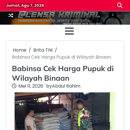
Skip
Jumat, Agu 7, 2026
to
content
Beranda
Reda
Home
Brita TNI
Babinsa Cek Harga Pupuk di Wilayah Binaan
Babinsa Cek Harga Pupuk di
Wilayah Binaan
Mei 11, 2026
by
Abdul Rahim