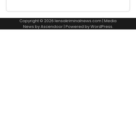
Copyright © 2026
lensakriminalnews.com
| Media
News by
Ascendoor
| Powered by
WordPress
.