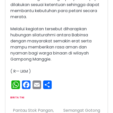
dilakukan sesuai ketentuan sehingga dapat
membantu kebutuhan para petani secara
merata.
Melalui kegiatan tersebut diharapkan
hubungan silaturahmi antara Babinsa
dengan masyarakat semakin erat serta
mampu memberikan rasa aman dan
nyaman bagi warga binaan di wilayah
Gampong Manggie.
( R— LKM )
WhatsApp
Facebook
Email
Share
BRITA TNI
Pantau Stok Pangan,
Semangat Gotong
Navigasi