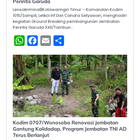
Perintis Garuda
Lensakriminal||Kotawaringin Timur – Komandan Kodim
1015/Sampit, Letkol Inf Dwi Candra Setyawan, menghadiri
kegiatan Ground Breaking pembangunan Jembatan
Perintis Garuda XXII/Tambun…
WhatsApp
Facebook
Email
Share
Kodim 0707/Wonosobo Renovasi Jembatan
Gantung Kalidadap, Program Jembatan TNI AD
Terus Berlanjut