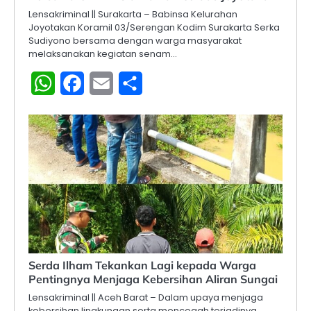
Lensakriminal || Surakarta – Babinsa Kelurahan
Joyotakan Koramil 03/Serengan Kodim Surakarta Serka
Sudiyono bersama dengan warga masyarakat
melaksanakan kegiatan senam…
WhatsApp
Facebook
Email
Share
Serda Ilham Tekankan Lagi kepada Warga
Pentingnya Menjaga Kebersihan Aliran Sungai
Lensakriminal || Aceh Barat – Dalam upaya menjaga
kebersihan lingkungan serta mencegah terjadinya