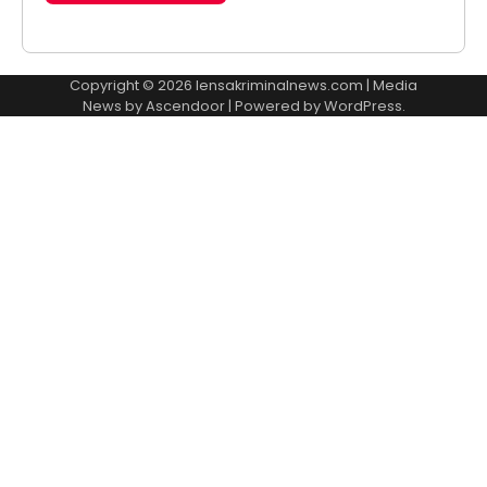
Copyright © 2026
lensakriminalnews.com
| Media
News by
Ascendoor
| Powered by
WordPress
.