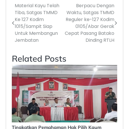
Material Kayu Telah
Berpacu Dengan
Navigasi
Tiba, Satgas TMMD
Waktu, Satgas TMMD
pos
Ke 127 Kodim
Reguler ke-127 Kodim
1015/Sampit Siap
0105/Abar Gerak
Untuk Membangun
Cepat Pasang Batako
Jembatan
Dinding RTLH
Related Posts
Tingkatkan Pemahaman Hak Pilih Kaum