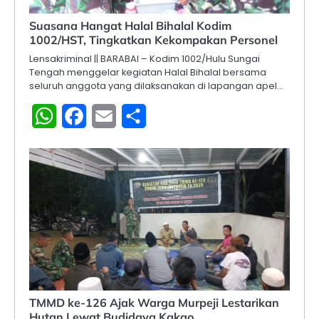
Suasana Hangat Halal Bihalal Kodim
1002/HST, Tingkatkan Kekompakan Personel
Lensakriminal || BARABAI – Kodim 1002/Hulu Sungai
Tengah menggelar kegiatan Halal Bihalal bersama
seluruh anggota yang dilaksanakan di lapangan apel…
WhatsApp
Facebook
Email
Share
TMMD ke-126 Ajak Warga Murpeji Lestarikan
Hutan Lewat Budidaya Kakao