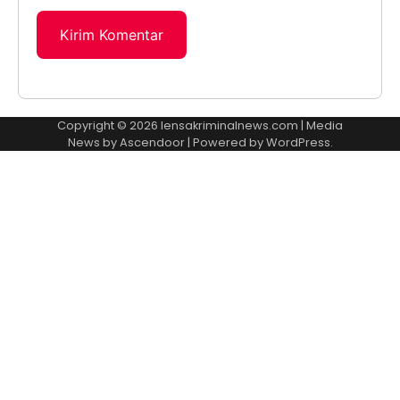
Copyright © 2026
lensakriminalnews.com
| Media
News by
Ascendoor
| Powered by
WordPress
.