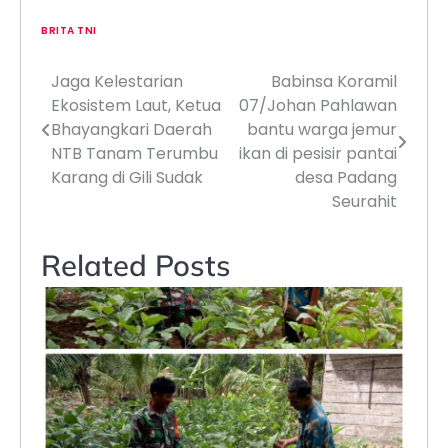
BRITA TNI
Jaga Kelestarian
Babinsa Koramil
Navigasi
Ekosistem Laut, Ketua
07/Johan Pahlawan
pos
Bhayangkari Daerah
bantu warga jemur
NTB Tanam Terumbu
ikan di pesisir pantai
Karang di Gili Sudak
desa Padang
Seurahit
Related Posts