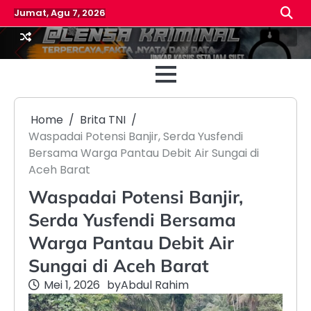
Skip
Jumat, Agu 7, 2026
to
content
Beranda
Reda
Home
Brita TNI
Waspadai Potensi Banjir, Serda Yusfendi
Bersama Warga Pantau Debit Air Sungai di
Aceh Barat
Waspadai Potensi Banjir,
Serda Yusfendi Bersama
Warga Pantau Debit Air
Sungai di Aceh Barat
Mei 1, 2026
by
Abdul Rahim