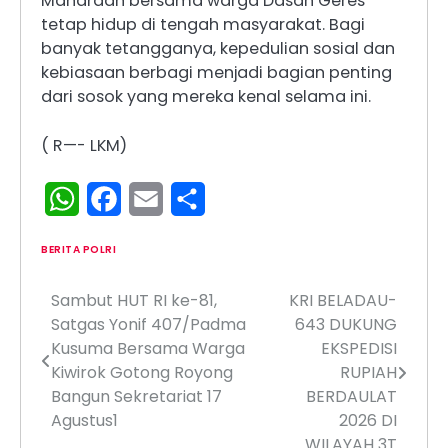
Mahardan bersama warga Dasan Geres
tetap hidup di tengah masyarakat. Bagi
banyak tetangganya, kepedulian sosial dan
kebiasaan berbagi menjadi bagian penting
dari sosok yang mereka kenal selama ini.
( R—- LKM)
WhatsApp
Facebook
Email
Share
BERITA POLRI
Sambut HUT RI ke-81,
KRI BELADAU-
Navigasi
Satgas Yonif 407/Padma
643 DUKUNG
pos
Kusuma Bersama Warga
EKSPEDISI
Kiwirok Gotong Royong
RUPIAH
Bangun Sekretariat 17
BERDAULAT
Agustus1
2026 DI
WILAYAH 3T