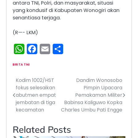
antara TNI, Polri, dan masyarakat, situasi
yang kondusif di Kabupaten Wonogiri akan
senantiasa terjaga.
(R—- LKM)
WhatsApp
Facebook
Email
Share
BRITA TNI
Kodim 1002/HST
Dandim Wonosobo
Navigasi
fokus selesaikan
Pimpin Upacara
pos
abutmen empat
Pemakaman Militer
jembatan di tiga
Babinsa Kaliguwo Kopka
kecamatan
Charles Umbu Pati Engge
Related Posts