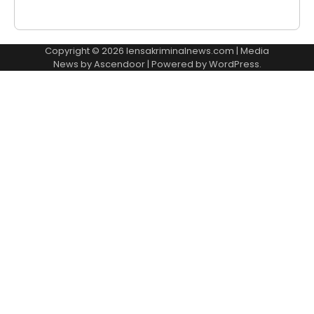
Copyright © 2026
lensakriminalnews.com
| Media
News by
Ascendoor
| Powered by
WordPress
.