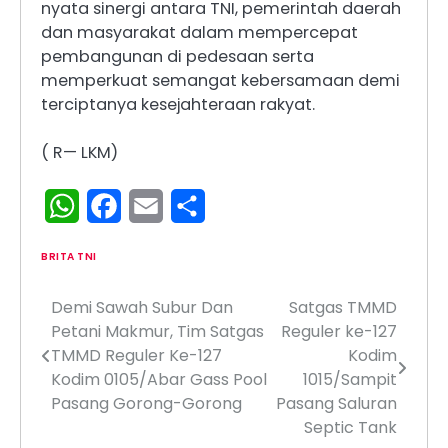
nyata sinergi antara TNI, pemerintah daerah
dan masyarakat dalam mempercepat
pembangunan di pedesaan serta
memperkuat semangat kebersamaan demi
terciptanya kesejahteraan rakyat.
( R— LKM)
WhatsApp
Facebook
Email
Share
BRITA TNI
Demi Sawah Subur Dan
Satgas TMMD
Navigasi
Petani Makmur, Tim Satgas
Reguler ke-127
pos
TMMD Reguler Ke-127
Kodim
Kodim 0105/Abar Gass Pool
1015/Sampit
Pasang Gorong-Gorong
Pasang Saluran
Septic Tank