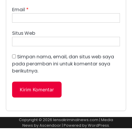
Email
*
Situs Web
Simpan nama, email, dan situs web saya
pada peramban ini untuk komentar saya
berikutnya.
Copyright © 2026
lensakriminalnews.com
| Media
News by
Ascendoor
| Powered by
WordPress
.