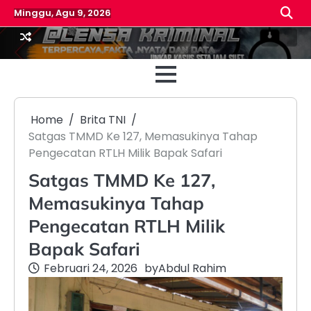
Skip
Minggu, Agu 9, 2026
to
content
Beranda
Reda
Home
Brita TNI
Satgas TMMD Ke 127, Memasukinya Tahap
Pengecatan RTLH Milik Bapak Safari
Satgas TMMD Ke 127,
Memasukinya Tahap
Pengecatan RTLH Milik
Bapak Safari
Februari 24, 2026
by
Abdul Rahim