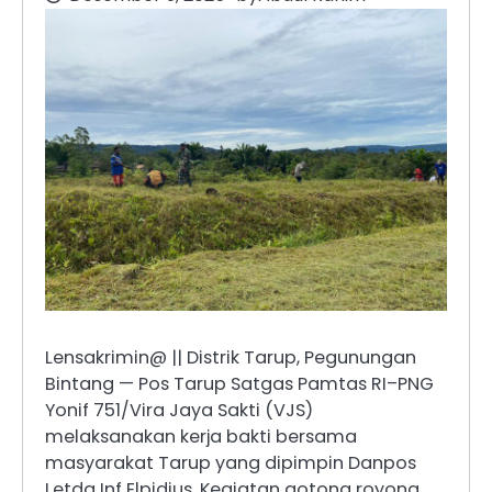
Lensakrimin@ || Distrik Tarup, Pegunungan
Bintang — Pos Tarup Satgas Pamtas RI–PNG
Yonif 751/Vira Jaya Sakti (VJS)
melaksanakan kerja bakti bersama
masyarakat Tarup yang dipimpin Danpos
Letda Inf Elpidius. Kegiatan gotong royong