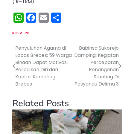
( R– LKM)
WhatsApp
Facebook
Email
Share
BRITA TNI
Penyuluhan Agama di
Babinsa Sukorejo
Navigasi
Lapas Brebes: 59 Warga
Dampingi Kegiatan
pos
Binaan Dapat Motivasi
Percepatan
Perbaikan Diri dari
Penanganan
Kantor Kemenag
Stunting Di
Brebes
Posyandu Delima 3
Related Posts