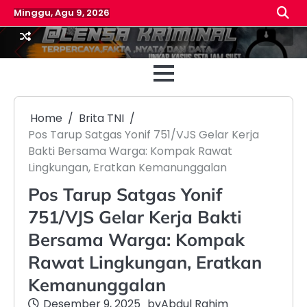
Skip
Minggu, Agu 9, 2026
to
content
Beranda
Reda
Home
Brita TNI
Pos Tarup Satgas Yonif 751/VJS Gelar Kerja
Bakti Bersama Warga: Kompak Rawat
Lingkungan, Eratkan Kemanunggalan
Pos Tarup Satgas Yonif
751/VJS Gelar Kerja Bakti
Bersama Warga: Kompak
Rawat Lingkungan, Eratkan
Kemanunggalan
Desember 9, 2025
by
Abdul Rahim