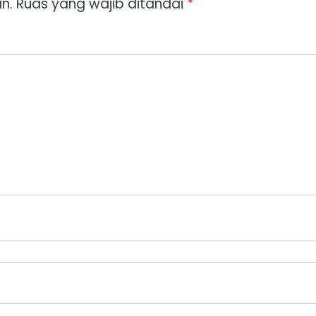
n.
Ruas yang wajib ditandai
*