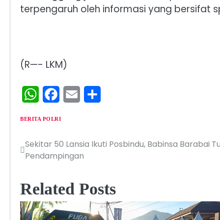
terpengaruh oleh informasi yang bersifat sp
(R—- LKM)
WhatsApp
Facebook
Email
Share
BERITA POLRI
Sekitar 50 Lansia Ikuti Posbindu, Babinsa Barabai T
Navigasi
Pendampingan
pos
Related Posts