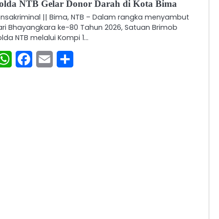
olda NTB Gelar Donor Darah di Kota Bima
ensakriminal || Bima, NTB – Dalam rangka menyambut
ari Bhayangkara ke-80 Tahun 2026, Satuan Brimob
olda NTB melalui Kompi 1…
WhatsApp
Facebook
Email
Share