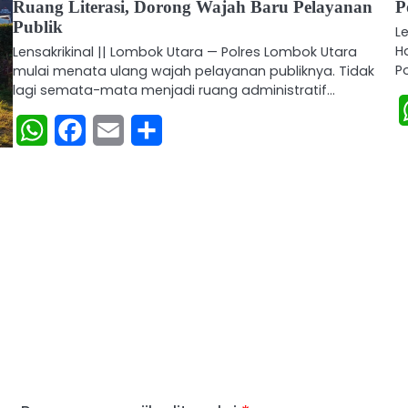
Ruang Literasi, Dorong Wajah Baru Pelayanan
P
Publik
L
H
Lensakrikinal || Lombok Utara — Polres Lombok Utara
P
mulai menata ulang wajah pelayanan publiknya. Tidak
lagi semata-mata menjadi ruang administratif…
WhatsApp
Facebook
Email
Share