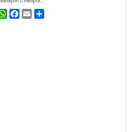
 Batalyon C Pelopor…
WhatsApp
Facebook
Email
Share