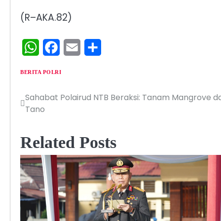
(R–AKA.82)
WhatsApp
Facebook
Email
Share
BERITA POLRI
Sahabat Polairud NTB Beraksi: Tanam Mangrove dan
Navigasi
Tano
pos
Related Posts