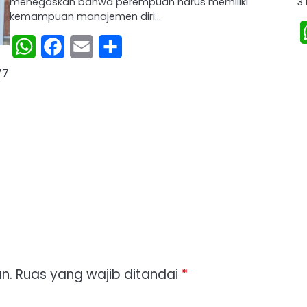
menegaskan bahwa perempuan harus memiliki
3
kemampuan manajemen diri…
WhatsApp
Facebook
Email
Share
77
n.
Ruas yang wajib ditandai
*