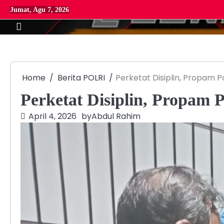
Skip
Jumat, Agu 7, 2026
to
content
Home
Berita POLRI
Perketat Disiplin, Propam 
Perketat Disiplin, Propam
April 4, 2026
by
Abdul Rahim