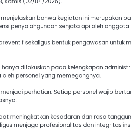
B, Kamis (02/04/2026).
enjelaskan bahwa kegiatan ini merupakan bag
si penyalahgunaan senjata api oleh anggota P
preventif sekaligus bentuk pengawasan untuk m
hanya difokuskan pada kelengkapan administra
ta oleh personel yang memegangnya.
 menjadi perhatian. Setiap personel wajib ber
asnya.
p dapat meningkatkan kesadaran dan rasa tang
igus menjaga profesionalitas dan integritas insti