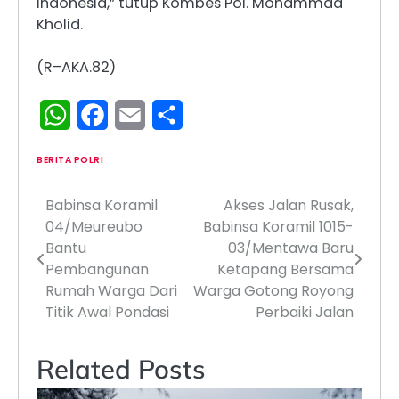
Indonesia,” tutup Kombes Pol. Mohammad
Kholid.
(R–AKA.82)
WhatsApp
Facebook
Email
Share
BERITA POLRI
Babinsa Koramil
Akses Jalan Rusak,
Navigasi
04/Meureubo
Babinsa Koramil 1015-
pos
Bantu
03/Mentawa Baru
Pembangunan
Ketapang Bersama
Rumah Warga Dari
Warga Gotong Royong
Titik Awal Pondasi
Perbaiki Jalan
Related Posts