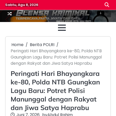
Skip
Sabtu, Agu 8, 2026
to
content
Beranda
Reda
Home
Berita POLRI
Peringati Hari Bhayangkara ke-80, Polda NTB
Gaungkan Lagu Baru: Potret Polisi Manunggal
dengan Rakyat dan Jiwa Satya Haprabu
Peringati Hari Bhayangkara
ke-80, Polda NTB Gaungkan
Lagu Baru: Potret Polisi
Manunggal dengan Rakyat
dan Jiwa Satya Haprabu
Juni 7, 2026
by
Abdul Rahim