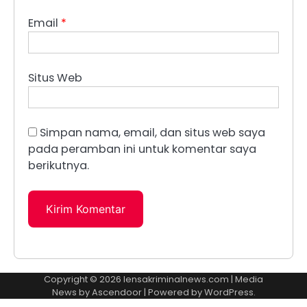
Email
*
Situs Web
Simpan nama, email, dan situs web saya
pada peramban ini untuk komentar saya
berikutnya.
Copyright © 2026
lensakriminalnews.com
| Media
News by
Ascendoor
| Powered by
WordPress
.