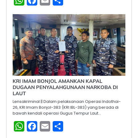
WhatsApp
Facebook
Email
Share
KRI IMAM BONJOL AMANKAN KAPAL
DUGAAN PENYALAHGUNAAN NARKOBA DI
LAUT
Lensakriminal || Dalam pelaksanaan Operasi Indothai-
26, KRI Imam Bonjol-383 (KRI IBL-383) yang berada di
bawah kendali operasi Gugus Tempur Laut…
WhatsApp
Facebook
Email
Share