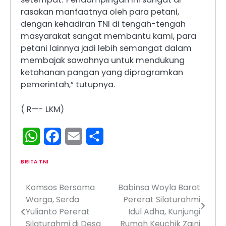
rasakan manfaatnya oleh para petani,
dengan kehadiran TNI di tengah-tengah
masyarakat sangat membantu kami, para
petani lainnya jadi lebih semangat dalam
membajak sawahnya untuk mendukung
ketahanan pangan yang diprogramkan
pemerintah,” tutupnya.
( R—- LKM)
WhatsApp
Facebook
Email
Share
BRITA TNI
Komsos Bersama
‎Babinsa Woyla Barat
Navigasi
Warga, Serda
Pererat Silaturahmi
pos
Yulianto Pererat
Idul Adha, Kunjungi
Silaturahmi di Desa
Rumah Keuchik Zaini