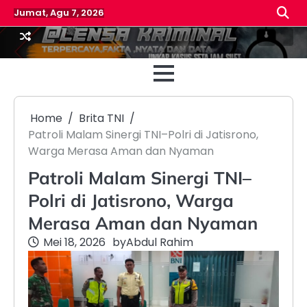
Skip
Jumat, Agu 7, 2026
to
content
Beranda
Reda
Home
Brita TNI
Patroli Malam Sinergi TNI–Polri di Jatisrono,
Warga Merasa Aman dan Nyaman
Patroli Malam Sinergi TNI–
Polri di Jatisrono, Warga
Merasa Aman dan Nyaman
Mei 18, 2026
by
Abdul Rahim