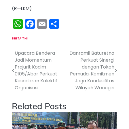
(R—LKM)
WhatsApp
Facebook
Email
Share
BRITA TNI
Upacara Bendera
Danramil Baturetno
Navigasi
Jadi Momentum
Perkuat Sinergi
pos
Prajurit Kodim
dengan Tokoh
0105/Abar Perkuat
Pemuda, Komitmen
Kesadaran Kolektif
Jaga Kondusifitas
Organisasi
Wilayah Wonogiri
Related Posts