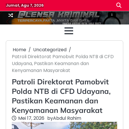
Skip
Jumat, Agu 7, 2026
to
content
Beranda
Reda
Home
Uncategorized
Patroli Direktorat Pamobvit Polda NTB di CFD
Udayana, Pastikan Keamanan dan
Kenyamanan Masyarakat
Patroli Direktorat Pamobvit
Polda NTB di CFD Udayana,
Pastikan Keamanan dan
Kenyamanan Masyarakat
Mei 17, 2026
by
Abdul Rahim