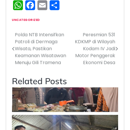
WhatsApp
Facebook
Email
Share
UNCATEGORIZED
Polda NTB Intensifkan
Peresmian 531
Navigasi
Patroli di Dermaga
KDKMP di Wilayah
pos
Wisata, Pastikan
Kodam IV Jadi
Keamanan Wisatawan
Motor Penggerak
Menuju Gili Tramena
Ekonomi Desa
Related Posts