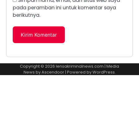
Simpan nama, email, dan situs web saya
pada peramban ini untuk komentar saya
berikutnya.
Copyright © 2026
lensakriminalnews.com
| Media
News by
Ascendoor
| Powered by
WordPress
.