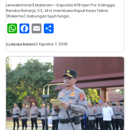
Lensakriminal || Mataram— Kapolda NTB Irjen Pol. Kalingga
Rendra Raharja, S.E., M.H. membuka Rapat Kerja Teknis
(Rakernis) Gabungan tujuh fungsi,…
WhatsApp
Facebook
Email
Share
Agustus 7, 2026
by
Abdul Rahim