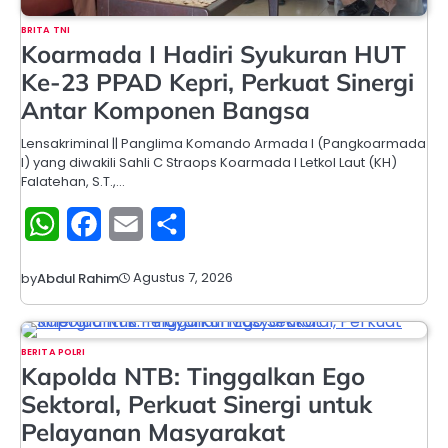
BRITA TNI
Koarmada I Hadiri Syukuran HUT
Ke-23 PPAD Kepri, Perkuat Sinergi
Antar Komponen Bangsa
Lensakriminal || Panglima Komando Armada I (Pangkoarmada
I) yang diwakili Sahli C Straops Koarmada I Letkol Laut (KH)
Falatehan, S.T.,…
WhatsApp
Facebook
Email
Share
Agustus 7, 2026
by
Abdul Rahim
BERITA POLRI
Kapolda NTB: Tinggalkan Ego
Sektoral, Perkuat Sinergi untuk
Pelayanan Masyarakat