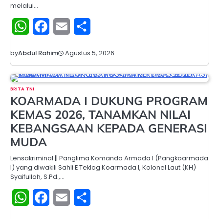
melalui…
WhatsApp
Facebook
Email
Share
Agustus 5, 2026
by
Abdul Rahim
BRITA TNI
KOARMADA I DUKUNG PROGRAM
KEMAS 2026, TANAMKAN NILAI
KEBANGSAAN KEPADA GENERASI
MUDA
Lensakriminal || Panglima Komando Armada I (Pangkoarmada
I) yang diwakili Sahli E Teklog Koarmada I, Kolonel Laut (KH)
Syaifullah, S.Pd.,…
WhatsApp
Facebook
Email
Share