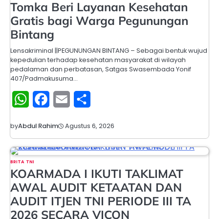
Tomka Beri Layanan Kesehatan
Gratis bagi Warga Pegunungan
Bintang
Lensakriminal ||​PEGUNUNGAN BINTANG – Sebagai bentuk wujud
kepedulian terhadap kesehatan masyarakat di wilayah
pedalaman dan perbatasan, Satgas Swasembada Yonif
407/Padmakusuma…
WhatsApp
Facebook
Email
Share
Agustus 6, 2026
by
Abdul Rahim
BRITA TNI
KOARMADA I IKUTI TAKLIMAT
AWAL AUDIT KETAATAN DAN
AUDIT ITJEN TNI PERIODE III TA
2026 SECARA VICON