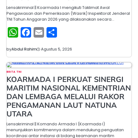
Lensakriminal || Koarmada I mengikuti Taklimat Awal
Pengawasan dan Pemeriksaan (Wasrik) Inspektorat Jenderal
TNI Tahun Anggaran 2026 yang dilaksanakan secara…
WhatsApp
Facebook
Email
Share
Agustus 5, 2026
by
Abdul Rahim
BRITA TNI
KOARMADA I PERKUAT SINERGI
MARITIM NASIONAL KEMENTRIAN
DAN LEMBAGA MELALUI RAKOR
PENGAMANAN LAUT NATUNA
UTARA
Lensakriminal || Komando Armada I (Koarmada I)
menunjukkan komitmennya dalam mendukung penguatan
koordinasi antar instansi di bidang keamanan maritim