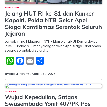
BERITA POLRI
Jelang HUT RI ke-81 dan Kunker
Kapolri, Polda NTB Gelar Apel
Siaga Kamtibmas Serentak Seluruh
Jajaran
Lensakrimina || Mataram, NTB – Menjelang HUT Kemerdekaan
RI ke-81 Polda NTB menyelenggarakan Apel Siaga Kamtibmas
secara serentak di seluruh…
WhatsApp
Facebook
Email
Share
Agustus 7, 2026
by
Abdul Rahim
BRITA TNI
Wujud Kepedulian, Satgas
Swasembada Yonif 407/PK Pos