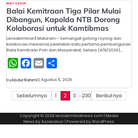
BERITA POLRI
Balai Kemitraan Tiga Pilar Mulai
Dibangun, Kapolda NTB Dorong
Kolaborasi untuk Kamtibmas
Lensakriminal || Mataram— Semangat gotong royong dan
kolaborasi mewarnai peletakan batu pertama pembangunan
Balai Kemitraan Polri dan Masyarakat, Selasa (4/8/2026),…
WhatsApp
Facebook
Email
Share
Agustus 5, 2026
by
Abdul Rahim
…
Paginasi
Sebelumnya
1
2
3
230
Berikutnya
pos
Copyright © 2026
lensakriminalnews.com
| Media
News by
Ascendoor
| Powered by
WordPress
.