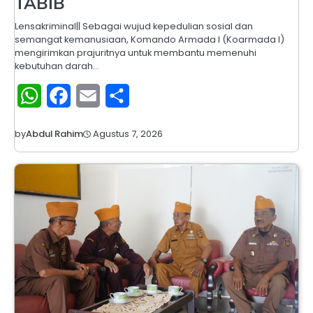
TABIB
Lensakriminal|| Sebagai wujud kepedulian sosial dan
semangat kemanusiaan, Komando Armada I (Koarmada I)
mengirimkan prajuritnya untuk membantu memenuhi
kebutuhan darah…
WhatsApp
Facebook
Email
Share
Agustus 7, 2026
by
Abdul Rahim