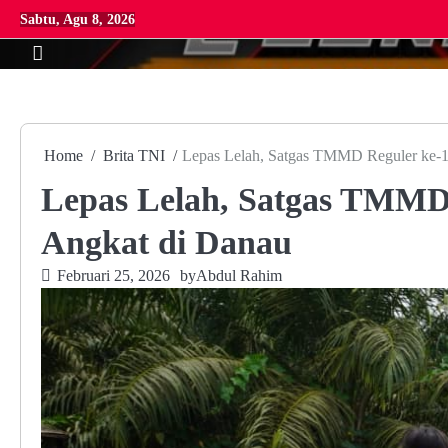
Skip
Sabtu, Agu 8, 2026
to
content
Home
Brita TNI
Lepas Lelah, Satgas TMMD Reguler ke-1
Lepas Lelah, Satgas TMMD
Angkat di Danau
Februari 25, 2026
by
Abdul Rahim