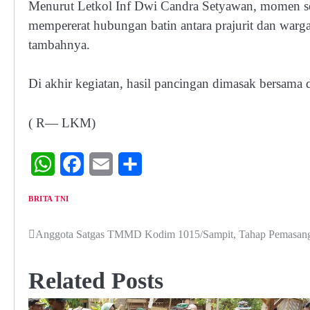
Menurut Letkol Inf Dwi Candra Setyawan, momen sepert
mempererat hubungan batin antara prajurit dan warg
tambahnya.
Di akhir kegiatan, hasil pancingan dimasak bersam
( R— LKM)
WhatsApp
Facebook
Email
Share
BRITA TNI
Anggota Satgas TMMD Kodim 1015/Sampit, Tahap Pemasang
Navigasi
pos
Related Posts