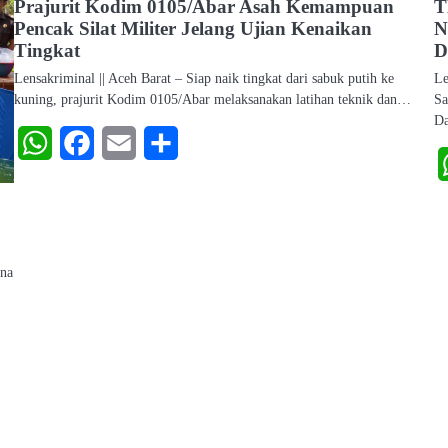
Prajurit Kodim 0105/Abar Asah Kemampuan
T
Pencak Silat Militer Jelang Ujian Kenaikan
N
Tingkat
D
Lensakriminal || Aceh Barat – Siap naik tingkat dari sabuk putih ke
Le
kuning, prajurit Kodim 0105/Abar melaksanakan latihan teknik dan…
Sa
Da
WhatsApp
Facebook
Email
Share
una