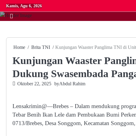
Skip
Kamis, Agu 6, 2026
to
content
Home
Brita TNI
Kunjungan Waaster Panglima TNI di Un
Kunjungan Waaster Pangli
Dukung Swasembada Panga
Oktober 22, 2025
by
Abdul Rahim
Lensakrimin@—Brebes – Dalam mendukung program 
Tebar Benih Ikan Lele dam Pembukaan Bumi Perke
0713/Brebes, Desa Songgom, Kecamatan Songgom, B