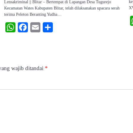
ke
Lensakriminal || Blitar – Bertempat di Lapangan Desa Tugurejo
X
Kecamatan Wates Kabupaten Blitar, telah dilaksanakan upacara serah
terima Peleton Beranting Yudha…
WhatsApp
Facebook
Email
Share
yang wajib ditandai
*