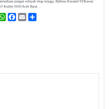
tersediaan pangan wilayah tetap terjaga, Babinsa Koramil 03/Kaway
VI Kodim 0105/Aceh Barat…
WhatsApp
Facebook
Email
Share