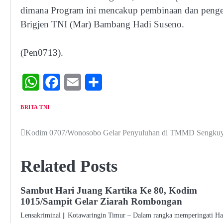
dimana Program ini mencakup pembinaan dan pengemb
Brigjen TNI (Mar) Bambang Hadi Suseno.
(Pen0713).
WhatsApp
Facebook
Email
Share
BRITA TNI
Kodim 0707/Wonosobo Gelar Penyuluhan di TMMD Sengkuy
Navigasi
pos
Related Posts
Sambut Hari Juang Kartika Ke 80, Kodim
1015/Sampit Gelar Ziarah Rombongan
Lensakriminal || Kotawaringin Timur – Dalam rangka memperingati Ha