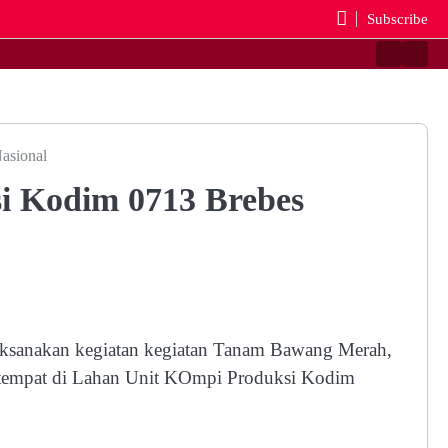
Subscribe
Beranda
Reda
asional
i Kodim 0713 Brebes
sanakan kegiatan kegiatan Tanam Bawang Merah,
tempat di Lahan Unit KOmpi Produksi Kodim