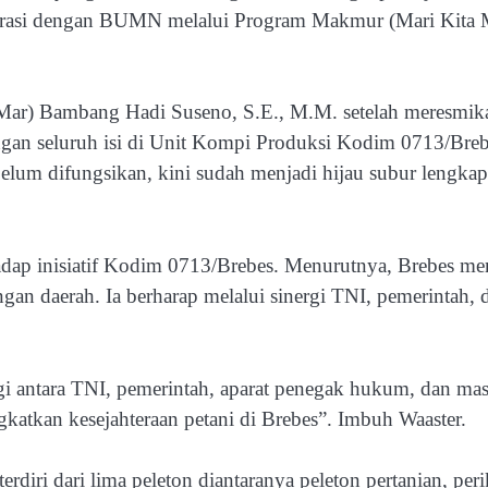
orasi dengan BUMN melalui Program Makmur (Mari Kita 
 (Mar) Bambang Hadi Suseno, S.E., M.M. setelah meresm
an seluruh isi di Unit Kompi Produksi Kodim 0713/Brebes
n belum difungsikan, kini sudah menjadi hijau subur lengka
adap inisiatif Kodim 0713/Brebes. Menurutnya, Brebes me
an daerah. Ia berharap melalui sinergi TNI, pemerintah, 
rgi antara TNI, pemerintah, aparat penegak hukum, dan ma
atkan kesejahteraan petani di Brebes”. Imbuh Waaster.
rdiri dari lima peleton diantaranya peleton pertanian, per