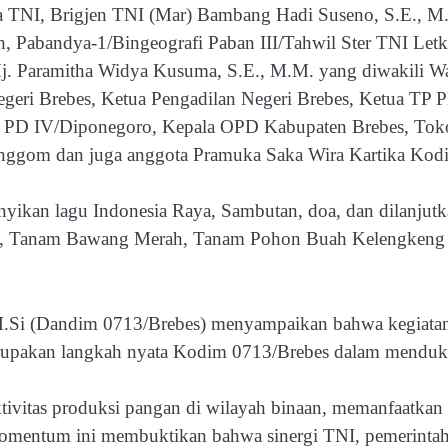
ma TNI, Brigjen TNI (Mar) Bambang Hadi Suseno, S.E., M.
Pabandya-1/Bingeografi Paban III/Tahwil Ster TNI Letko
j. Paramitha Widya Kusuma, S.E., M.M. yang diwakili Wak
eri Brebes, Ketua Pengadilan Negeri Brebes, Ketua TP
PD IV/Diponegoro, Kepala OPD Kabupaten Brebes, Toko
ggom dan juga anggota Pramuka Saka Wira Kartika Kod
ikan lagu Indonesia Raya, Sambutan, doa, dan dilanjutk
r), Tanam Bawang Merah, Tanam Pohon Buah Kelengkeng
, M.Si (Dandim 0713/Brebes) menyampaikan bahwa kegiat
rupakan langkah nyata Kodim 0713/Brebes dalam menduku
vitas produksi pangan di wilayah binaan, memanfaatkan l
omentum ini membuktikan bahwa sinergi TNI, pemerintah