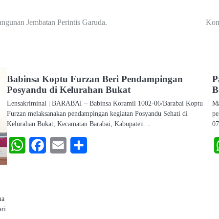
gunan Jembatan Perintis Garuda.
Kom
Babinsa Koptu Furzan Beri Pendampingan
P
Posyandu di Kelurahan Bukat
B
Lensakriminal | BARABAI – Babinsa Koramil 1002-06/Barabai Koptu
Ma
Furzan melaksanakan pendampingan kegiatan Posyandu Sehati di
pe
Kelurahan Bukat, Kecamatan Barabai, Kabupaten…
07
WhatsApp
Facebook
Email
Share
ma
ari