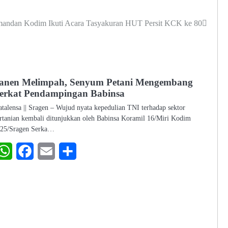
andan Kodim Ikuti Acara Tasyakuran HUT Persit KCK ke 80
anen Melimpah, Senyum Petani Mengembang
erkat Pendampingan Babinsa
talensa || Sragen – Wujud nyata kepedulian TNI terhadap sektor
rtanian kembali ditunjukkan oleh Babinsa Koramil 16/Miri Kodim
25/Sragen Serka…
WhatsApp
Facebook
Email
Share