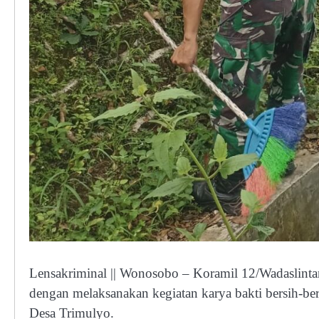
Lensakriminal || Wonosobo – Koramil 12/Wadasli
dengan melaksanakan kegiatan karya bakti bersih-be
Desa Trimulyo.