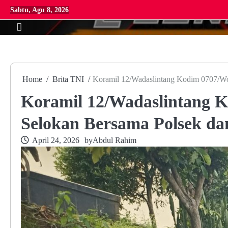
Skip
Sabtu, Agu 8, 2026
to
content
Home
Brita TNI
Koramil 12/Wadaslintang Kodim 0707/Won
Koramil 12/Wadaslintang K
Selokan Bersama Polsek da
April 24, 2026
by
Abdul Rahim