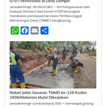
0707/Wonosobo di Desa Dempel
Lensakrimin@—WONOSOBO – Tim Pengawasan dan
Evaluasi (Wasev) dari Korem 072/Pamungkas
melakukan peninjauan ke lokasi TNI Manunggal
Membangun Desa (TMMD) Sengkuyung…
WhatsApp
Facebook
Email
Share
Rabat Jalan Sasaran TMMD ke-126 Kodim
1606/Mataram Mulai Dikerjakan
Lensakrimin@–Lombok Barat, NTB — Semangat gotong