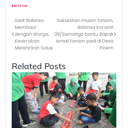
BRITA TNI
Saat Babinsa
Sukseskan musim tanam,
Navigasi
Membaur
Babinsa Koramil
pos
dengan Warga,
09/Samatiga bantu Bapak
Keakraban
Ismail tanam padi di Desa
Melahirkan Solusi
Pinem
Related Posts