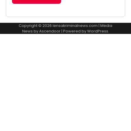
Copyright © 2026
lensakriminalnews.com
| Media
News by
Ascendoor
| Powered by
WordPress
.