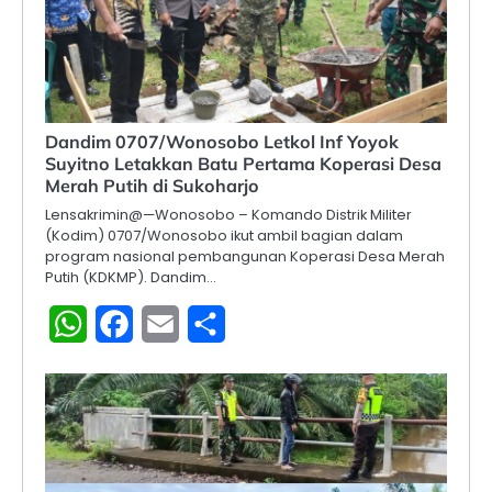
Dandim 0707/Wonosobo Letkol Inf Yoyok
Suyitno Letakkan Batu Pertama Koperasi Desa
Merah Putih di Sukoharjo
Lensakrimin@—Wonosobo – Komando Distrik Militer
(Kodim) 0707/Wonosobo ikut ambil bagian dalam
program nasional pembangunan Koperasi Desa Merah
Putih (KDKMP). Dandim…
WhatsApp
Facebook
Email
Share