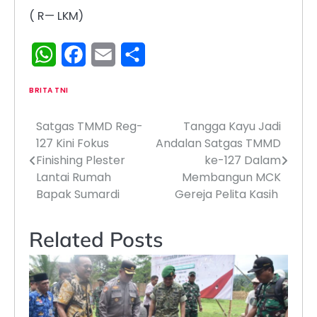
( R— LKM)
WhatsApp
Facebook
Email
Share
BRITA TNI
Satgas TMMD Reg-
Tangga Kayu Jadi
Navigasi
127 Kini Fokus
Andalan Satgas TMMD
pos
Finishing Plester
ke-127 Dalam
Lantai Rumah
Membangun MCK
Bapak Sumardi
Gereja Pelita Kasih
Related Posts