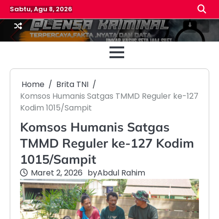
Skip
Sabtu, Agu 8, 2026
to
content
Beranda
Reda
Home
Brita TNI
Komsos Humanis Satgas TMMD Reguler ke-127
Kodim 1015/Sampit
Komsos Humanis Satgas
TMMD Reguler ke-127 Kodim
1015/Sampit
Maret 2, 2026
by
Abdul Rahim