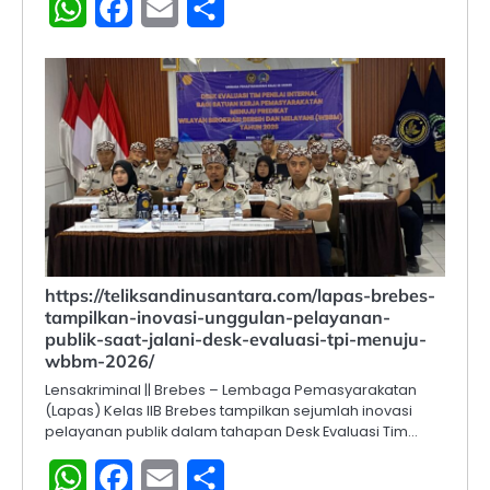
WhatsApp
Facebook
Email
Share
https://teliksandinusantara.com/lapas-brebes-
tampilkan-inovasi-unggulan-pelayanan-
publik-saat-jalani-desk-evaluasi-tpi-menuju-
wbbm-2026/
Lensakriminal || Brebes – Lembaga Pemasyarakatan
(Lapas) Kelas IIB Brebes tampilkan sejumlah inovasi
pelayanan publik dalam tahapan Desk Evaluasi Tim…
WhatsApp
Facebook
Email
Share