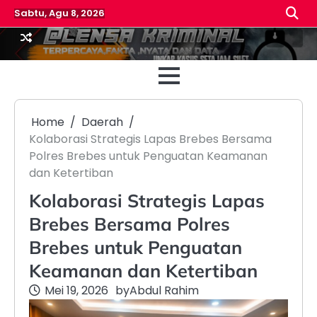
Skip
Sabtu, Agu 8, 2026
to
content
Beranda
Reda
Home
Daerah
Kolaborasi Strategis Lapas Brebes Bersama
Polres Brebes untuk Penguatan Keamanan
dan Ketertiban
Kolaborasi Strategis Lapas
Brebes Bersama Polres
Brebes untuk Penguatan
Keamanan dan Ketertiban
Mei 19, 2026
by
Abdul Rahim