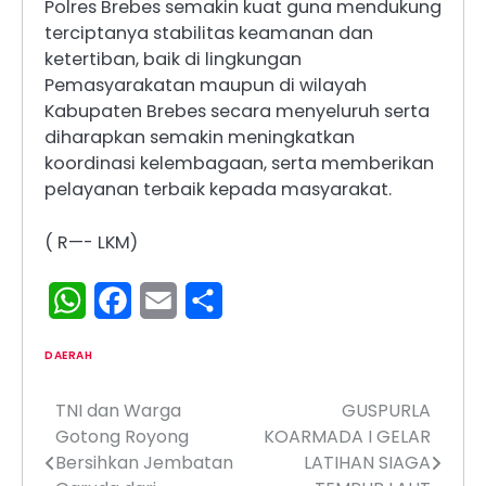
Polres Brebes semakin kuat guna mendukung
terciptanya stabilitas keamanan dan
ketertiban, baik di lingkungan
Pemasyarakatan maupun di wilayah
Kabupaten Brebes secara menyeluruh serta
diharapkan semakin meningkatkan
koordinasi kelembagaan, serta memberikan
pelayanan terbaik kepada masyarakat.
( R—- LKM)
WhatsApp
Facebook
Email
Share
DAERAH
TNI dan Warga
GUSPURLA
Navigasi
Gotong Royong
KOARMADA I GELAR
pos
Bersihkan Jembatan
LATIHAN SIAGA