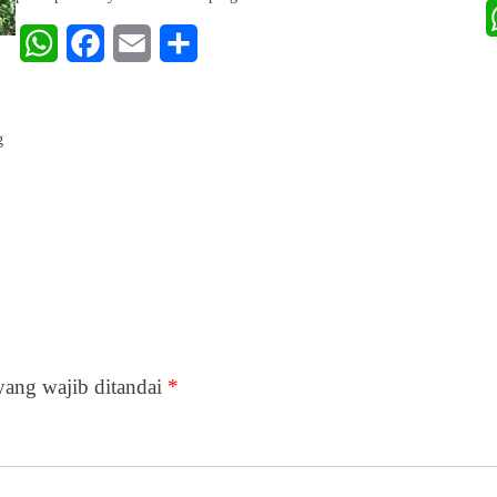
WhatsApp
Facebook
Email
Share
g
yang wajib ditandai
*