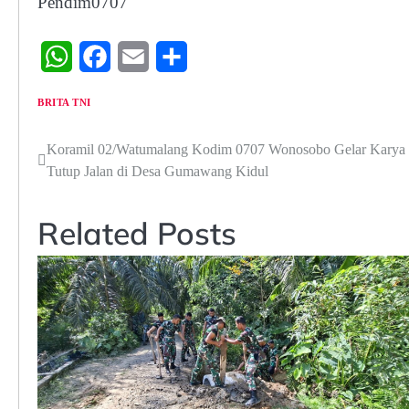
Pendim0707
WhatsApp
Facebook
Email
Share
BRITA TNI
Navigasi
Koramil 02/Watumalang Kodim 0707 Wonosobo Gelar Karya B
Tutup Jalan di Desa Gumawang Kidul
pos
Related Posts