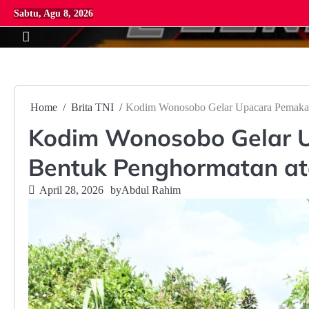
Skip
Sabtu, Agu 8, 2026
to
content
Home
Brita TNI
Kodim Wonosobo Gelar Upacara Pemakama
Kodim Wonosobo Gelar U
Bentuk Penghormatan at
April 28, 2026
by
Abdul Rahim