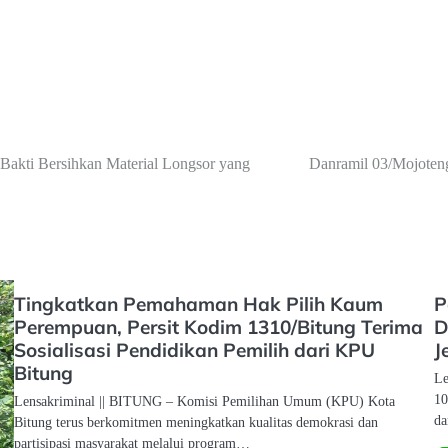
akti Bersihkan Material Longsor yang
Danramil 03/Mojoten
Tingkatkan Pemahaman Hak Pilih Kaum
P
Perempuan, Persit Kodim 1310/Bitung Terima
D
Sosialisasi Pendidikan Pemilih dari KPU
J
Bitung
Le
10
Lensakriminal || BITUNG – Komisi Pemilihan Umum (KPU) Kota
da
Bitung terus berkomitmen meningkatkan kualitas demokrasi dan
partisipasi masyarakat melalui program…