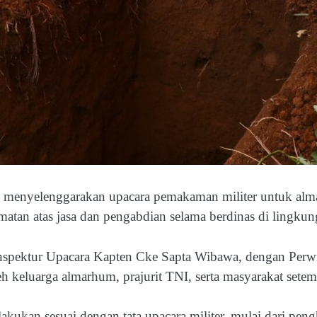
 menyelenggarakan upacara pemakaman militer untuk al
an atas jasa dan pengabdian selama berdinas di lingkun
Inspektur Upacara Kapten Cke Sapta Wibawa, dengan Perwi
h keluarga almarhum, prajurit TNI, serta masyarakat setem
akukan sesuai dengan tata upacara militer, mulai dari pe