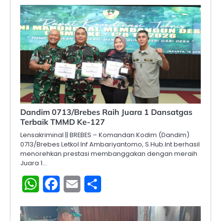
Dandim 0713/Brebes Raih Juara 1 Dansatgas
Terbaik TMMD Ke-127
Lensakriminal || BREBES – Komandan Kodim (Dandim)
0713/Brebes Letkol Inf Ambariyantomo, S.Hub.Int berhasil
menorehkan prestasi membanggakan dengan meraih
Juara 1…
WhatsApp
Facebook
Email
Share