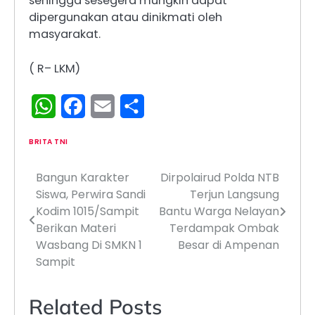
sehingga sesegera mungkin dapat
dipergunakan atau dinikmati oleh
masyarakat.
( R– LKM)
WhatsApp
Facebook
Email
Share
BRITA TNI
Bangun Karakter
Dirpolairud Polda NTB
Navigasi
Siswa, Perwira Sandi
Terjun Langsung
pos
Kodim 1015/Sampit
Bantu Warga Nelayan
Berikan Materi
Terdampak Ombak
Wasbang Di SMKN 1
Besar di Ampenan
Sampit
Related Posts