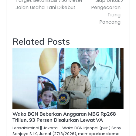
Target Betonisasi 736 Meter
Siap Untuk
Jalan Usaha Tani Dikebut
Pengecoran
Tiang
Pancang
Related Posts
Waka BGN Beberkan Anggaran MBG Rp268
Triliun, 93 Persen Disalurkan Lewat VA
Lensakriminal || Jakarta – Waka BGN Irjenpol (pur ) Sony
Sonjaya S.I.K, Jumat (27/3/2026), memaparkan skema