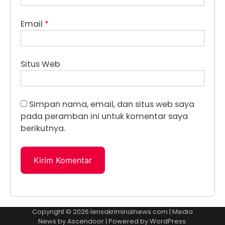
Email
*
Situs Web
Simpan nama, email, dan situs web saya
pada peramban ini untuk komentar saya
berikutnya.
Copyright © 2026
lensakriminalnews.com
| Media
News by
Ascendoor
| Powered by
WordPress
.