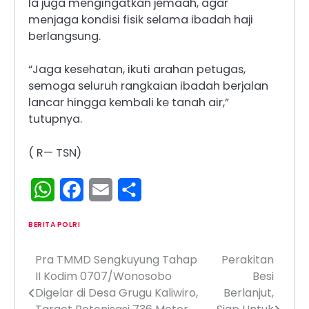
Ia juga mengingatkan jemaah, agar
menjaga kondisi fisik selama ibadah haji
berlangsung.
“Jaga kesehatan, ikuti arahan petugas,
semoga seluruh rangkaian ibadah berjalan
lancar hingga kembali ke tanah air,”
tutupnya.
( R— TSN)
WhatsApp
Facebook
Email
Share
BERITA POLRI
Pra TMMD Sengkuyung Tahap
Perakitan
Navigasi
II Kodim 0707/Wonosobo
Besi
pos
Digelar di Desa Grugu Kaliwiro,
Berlanjut,