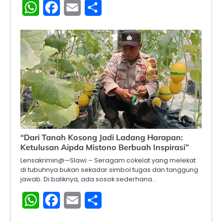
WhatsApp
Facebook
Email
Share
“Dari Tanah Kosong Jadi Ladang Harapan:
Ketulusan Aipda Mistono Berbuah Inspirasi”
Lensakrimin@—Slawi – Seragam cokelat yang melekat
di tubuhnya bukan sekadar simbol tugas dan tanggung
jawab. Di baliknya, ada sosok sederhana…
WhatsApp
Facebook
Email
Share