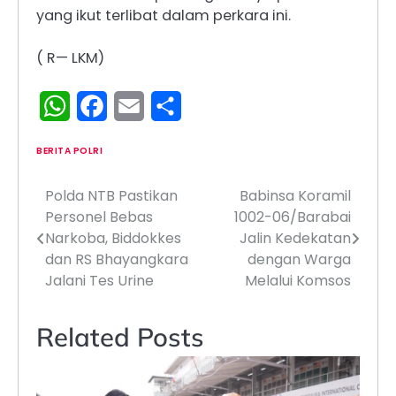
yang ikut terlibat dalam perkara ini.
( R— LKM)
WhatsApp
Facebook
Email
Share
BERITA POLRI
Polda NTB Pastikan
Babinsa Koramil
Navigasi
Personel Bebas
1002-06/Barabai
pos
Narkoba, Biddokkes
Jalin Kedekatan
dan RS Bhayangkara
dengan Warga
Jalani Tes Urine
Melalui Komsos
Related Posts