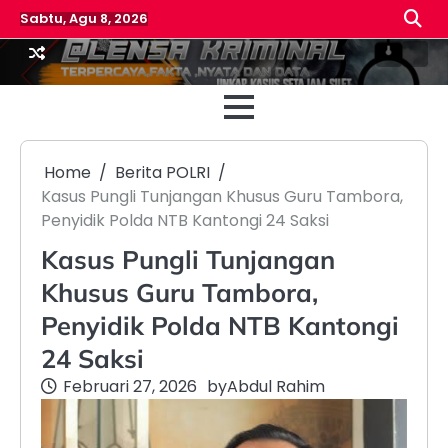
Skip
Sabtu, Agu 8, 2026
to
content
Beranda
Reda
Home
Berita POLRI
Kasus Pungli Tunjangan Khusus Guru Tambora,
Penyidik Polda NTB Kantongi 24 Saksi
Kasus Pungli Tunjangan
Khusus Guru Tambora,
Penyidik Polda NTB Kantongi
24 Saksi
Februari 27, 2026
by
Abdul Rahim