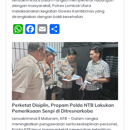
Lensakriminal || Dalam rangka mempererat hubungan
dengan masyarakat, Polres Lombok Utara
melaksanakan kegiatan Gowes Kamtibmas yang
dirangkaikan dengan bakti kesehatan…
WhatsApp
Facebook
Email
Share
Perketat Disiplin, Propam Polda NTB Lakukan
Pemeriksaan Senpi di Ditresnarkoba
Lensakriminal || Mataram, NTB – Dalam rangka
meningkatkan pengawasan serta kedisiplinan personel,
Polda NTB terus memperketat penegakan ketertiban