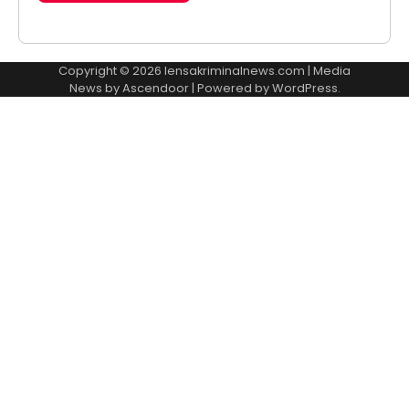
Copyright © 2026
lensakriminalnews.com
| Media
News by
Ascendoor
| Powered by
WordPress
.