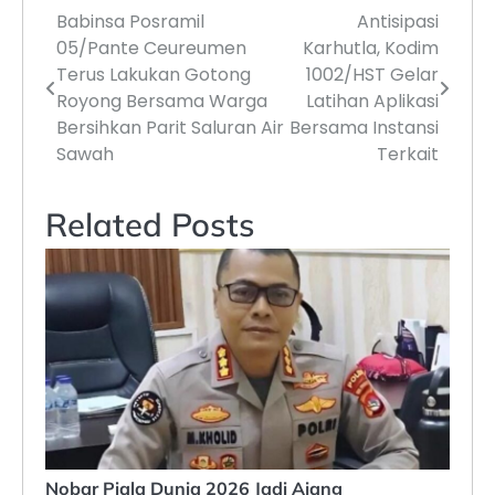
Babinsa Posramil
Antisipasi
Navigasi
05/Pante Ceureumen
Karhutla, Kodim
pos
Terus Lakukan Gotong
1002/HST Gelar
Royong Bersama Warga
Latihan Aplikasi
Bersihkan Parit Saluran Air
Bersama Instansi
Sawah
Terkait
Related Posts
Nobar Piala Dunia 2026 Jadi Ajang