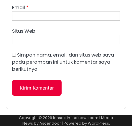
Email
*
Situs Web
Simpan nama, email, dan situs web saya
pada peramban ini untuk komentar saya
berikutnya.
Copyright © 2026
lensakriminalnews.com
| Media
News by
Ascendoor
| Powered by
WordPress
.