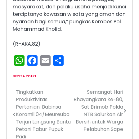
masyarakat, dan pelaku usaha menjadi kunci
terciptanya kawasan wisata yang aman dan
nyaman bagi semua,” pungkas Kombes Pol.
Mohammad Kholid.
(R–AKA.82)
WhatsApp
Facebook
Email
Share
BERITA POLRI
Tingkatkan
Semangat Hari
Navigasi
Produktivitas
Bhayangkara ke-80,
pos
Pertanian, Babinsa
Sat Brimob Polda
Koramil 04/Meureubo
NTB Salurkan Air
Terjun Langsung Bantu
Bersih untuk Warga
Petani Tabur Pupuk
Pelabuhan Sape
Padi